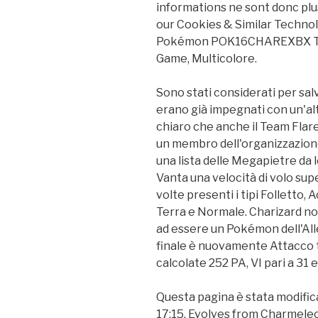
informations ne sont donc plu
our Cookies & Similar Technolo
Pokémon POK16CHAREXBX TCG:
Game, Multicolore.
Sono stati considerati per sal
erano già impegnati con un'al
chiaro che anche il Team Flar
un membro dell'organizzazion
una lista delle Megapietre da
Vanta una velocità di volo supe
volte presenti i tipi Folletto, 
Terra e Normale. Charizard no
ad essere un Pokémon dell'Al
finale è nuovamente Attacco t
calcolate 252 PA, VI pari a 31 
Questa pagina è stata modificat
17:15. Evolves from Charmeleo