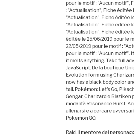
pour le motif : "Aucun motif", 
: "Actualisation", Fiche éditée 
"Actualisation", Fiche éditée l
"Actualisation", Fiche éditée l
"Actualisation", Fiche éditée l
éditée le 25/06/2019 pour le mo
22/05/2019 pour le motif : "Act
pour le motif : "Aucun motif". 
it melts anything. Take full a
JavaScript. De la boutique Un
Evolution form using Charizardi
now has a black body color and
tail. Pokémon: Let's Go, Pikach
Gengar, Charizard e Blaziken
modalità Resonance Burst. Ama
allenarsi e a cercare avversar
Pokemon GO.
Rald, il mentore del personaggi