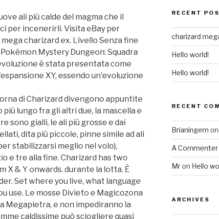
RECENT PO
uove ali più calde del magma che il
 per incenerirli. Visita eBay per
charizard meg
 mega charizard ex. Livello Senza fine
ia, Pokémon Mystery Dungeon: Squadra
Hello world!
evoluzione è stata presentata come
Hello world!
l'espansione XY, essendo un'evoluzione
corna di Charizard divengono appuntite
RECENT CO
iù lungo fra gli altri due, la mascella e
re sono gialli, le ali più grosse e dai
Brianingem
o
ti, dita più piccole, pinne simile ad ali
r stabilizzarsi meglio nel volo),
A Commenter
zio e tre alla fine. Charizard has two
Mr
on
Hello wo
m X & Y onwards. durante la lotta. È
der. Set where you live, what language
you use. Le mosse Divieto e Magicozona
ARCHIVES
la Megapietra, e non impediranno la
mme caldissime può sciogliere quasi