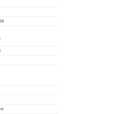
18
S
d
d
ed