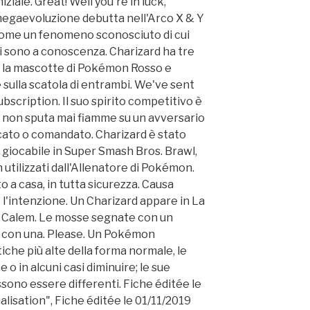
iale. Great! Well you're in luck,
egaevoluzione debutta nell'Arco X & Y
 come un fenomeno sconosciuto di cui
ori sono a conoscenza. Charizard ha tre
 È la mascotte di Pokémon Rosso e
sulla scatola di entrambi. We've sent
bscription. Il suo spirito competitivo è
 non sputa mai fiamme su un avversario
cato o comandato. Charizard è stato
giocabile in Super Smash Bros. Brawl,
tilizzati dall'Allenatore di Pokémon.
to a casa, in tutta sicurezza. Causa
l'intenzione. Un Charizard appare in La
Calem. Le mosse segnate con un
lo con una. Please. Un Pokémon
che più alte della forma normale, le
 o in alcuni casi diminuire; le sue
ossono essere differenti. Fiche éditée le
ualisation", Fiche éditée le 01/11/2019