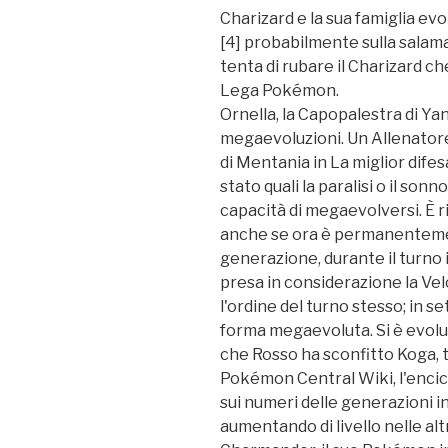
Charizard e la sua famiglia evo
[4] probabilmente sulla salam
tenta di rubare il Charizard c
Lega Pokémon.
Ornella, la Capopalestra di Ya
megaevoluzioni. Un Allenator
di Mentania in La miglior difesa
stato quali la paralisi o il so
capacità di megaevolversi. È 
anche se ora è permanentemen
generazione, durante il turn
presa in considerazione la Vel
l'ordine del turno stesso; in se
forma megaevoluta. Si è evol
che Rosso ha sconfitto Koga, tr
Pokémon Central Wiki, l'encicl
sui numeri delle generazioni 
aumentando di livello nelle alt