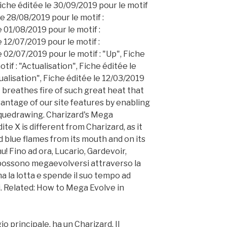
Fiche éditée le 30/09/2019 pour le motif
le 28/08/2019 pour le motif :
e 01/08/2019 pour le motif :
e 12/07/2019 pour le motif :
e 02/07/2019 pour le motif : "Up", Fiche
tif : "Actualisation", Fiche éditée le
ualisation", Fiche éditée le 12/03/2019
It breathes fire of such great heat that
dvantage of our site features by enabling
iquedrawing. Charizard's Mega
te X is different from Charizard, as it
 blue flames from its mouth and on its
u! Fino ad ora, Lucario, Gardevoir,
 possono megaevolversi attraverso la
 la lotta e spende il suo tempo ad
i. Related: How to Mega Evolve in
o principale, ha un Charizard. Il