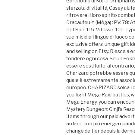
Garchomp di Koji e l'Ampharos 
sferzata di vitalità, Casey aiu
ritrovare il loro spirito comb
Dracaufeu-Y (Méga) : PV: 78: At
Def Spé: 115: Vitesse: 100: Type
sue micidiali lingue di fuoco co
exclusive offers, unique gift i
and selling on Etsy. Riesce a 
fondere ogni cosa. Se un Pokém
essere sostituito, al contrari
Charizard potrebbe essere qui
quale è estremamente associat
europeo. CHARIZARD solca i cie
you fight Mega Raid battles, 
Mega Energy, you can encoun
Mystery Dungeon: Ginji's Resc
items through our paid advert
ardano con più energia quand
changé de tier depuis la derniè