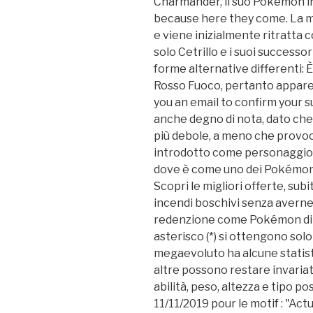
Charmander, il suo Pokémon iniz
because here they come. La m
e viene inizialmente ritratta
solo Cetrillo e i suoi success
forme alternative differenti:
Rosso Fuoco, pertanto appare 
you an email to confirm your su
anche degno di nota, dato che
più debole, a meno che provo
introdotto come personaggio 
dove è come uno dei Pokémon u
Scopri le migliori offerte, subi
incendi boschivi senza averne 
redenzione come Pokémon di 
asterisco (*) si ottengono so
megaevoluto ha alcune statisti
altre possono restare invariate
abilità, peso, altezza e tipo p
11/11/2019 pour le motif : "Act