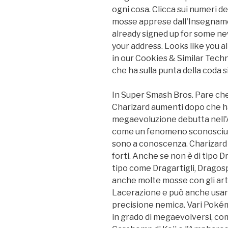
ogni cosa. Clicca sui numeri de
mosse apprese dall'Insegnamos
already signed up for some ne
your address. Looks like you 
in our Cookies & Similar Techno
che ha sulla punta della coda s
In Super Smash Bros. Pare che
Charizard aumenti dopo che ha
megaevoluzione debutta nell'A
come un fenomeno sconosciuto d
sono a conoscenza. Charizard so
forti. Anche se non è di tipo 
tipo come Dragartigli, Dragosp
anche molte mosse con gli arti
Lacerazione e può anche usare
precisione nemica. Vari Pokém
in grado di megaevolversi, come