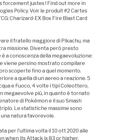
s forcement justes ! Find out more in
gies Policy. Voir le produit #2 Cartes
 Charizard-EX Box Fire Blast Card
vare il fratello maggiore di Pikachu, ma
tra missione. Diventa però presto
e è a conoscenza della megaevoluzione:
e viene persino mostrato compilare
 loro scoperte fino a quel momento.
riore a quella di un aereo a reazione. 5
Acqua e Fuoco, 4 volte i tipi Coleottero,
n megaevolve più, in quanto è tornato
lenatore di Pokémon e il suo Smash
riplo. Le statistiche massime sono
e una natura favorevole.
a per l'ultima volta il 10 ott 2020 alle
n when its Attack is 83 or higher,