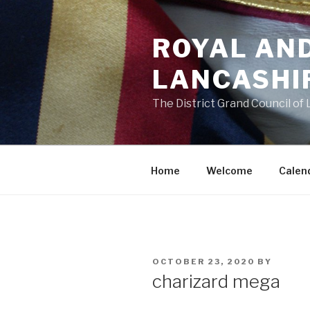
Skip
to
ROYAL AN
content
LANCASHI
The District Grand Council of
Home
Welcome
Calen
POSTED
OCTOBER 23, 2020
BY
ON
charizard mega