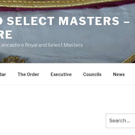
D SELECT MASTERS –
RE
 Lancashire Royal and Select Masters
dar
The Order
Executive
Councils
News
Search
for: