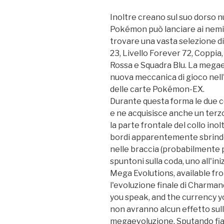
Inoltre creano sul suo dorso n
Pokémon può lanciare ai nemici
trovare una vasta selezione di
23, Livello Forever 72, Copp
Rossa e Squadra Blu. La mega
nuova meccanica di gioco nel
delle carte Pokémon-EX.
Durante questa forma le due 
e ne acquisisce anche un terzo p
la parte frontale del collo inolt
bordi apparentemente sbrindella
nelle braccia (probabilmente pe
spuntoni sulla coda, uno all'ini
Mega Evolutions, available fro
l'evoluzione finale di Charman
you speak, and the currency 
non avranno alcun effetto sul
megaevoluzione. Sputando fia