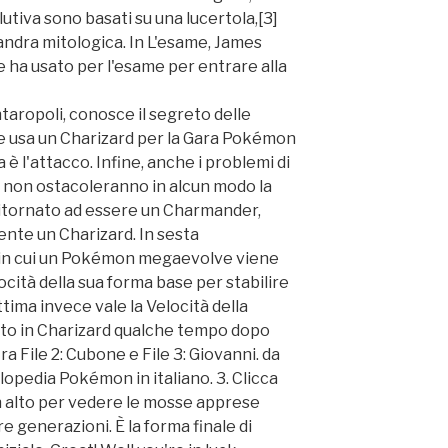
lutiva sono basati su una lucertola,[3]
andra mitologica. In L'esame, James
he ha usato per l'esame per entrare alla
ntaropoli, conosce il segreto delle
e usa un Charizard per la Gara Pokémon
 è l'attacco. Infine, anche i problemi di
nno non ostacoleranno in alcun modo la
ritornato ad essere un Charmander,
te un Charizard. In sesta
o in cui un Pokémon megaevolve viene
ocità della sua forma base per stabilire
ttima invece vale la Velocità della
uto in Charizard qualche tempo dopo
a File 2: Cubone e File 3: Giovanni. da
opedia Pokémon in italiano. 3. Clicca
in alto per vedere le mosse apprese
re generazioni. È la forma finale di