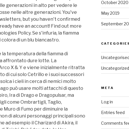
October 2020
lle generazioni in alto per vedere le
se nelle altre generazioni. You've
May 2019
wsletters, but you haven't confirmed
September 20
already have an account! Find out more
logies Policy. Se s'infuria, la fiamma
i colora di un blu biancastro.
CATEGORIE
 la temperatura della fiamma di
Uncategorise
 affrontato dure lotte. La
rco X & Y e viene inizialmente ritratta
Uncategorize
i cui solo Cetrillo e i suoi successori
lca i cieli in cerca di nemici molto
Drago può usare molti attacchi di questo
META
iro, Ira di Drago e Dragopulsar, ma
gli come Ombrartigli, Taglio,
Log in
 Muro di Fumo per diminuire la
Entries feed
on di alcuni personaggi principali sono
 ad esempio il Charizard di Akira, il
Comments fe