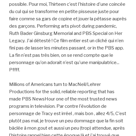
possible. Pour moi, Thirteen c'est l'histoire d'une coincée
du cul qui se transforme en petite pisseuse juste pour
faire comme sa gars de copine et jouer la pétasse auprès
des garçons. Performing arts pivot during pandemic,
Ruth Bader Ginsburg Memorial and PBS Special on Her
Legacy. J'ai détesté ! Ce film entier est un cliché qui n'en
fini pas de lasser les minutes passant. or in the PBS app.
La fin n'est pas très bien, on se rend compte que le
personnage qu'on adorait n'est qu'une manipulatrice...
Pffff.
Millions of Americans turn to MacNeil/Lehrer
Productions for the solid, reliable reporting that has
made PBS NewsHour one of the most trusted news
programs in television. Par contre l'évolution de
personnage de Tracy est irréel , mais bon , allez 4/5, C'est
plutôt pas mal, je trouve un peu dommage que la fin soit
bâclée à mon gout et aussi un peu (trop) attendue, après
l'histoire rappel bien cette époque là et j'ai trouvé que