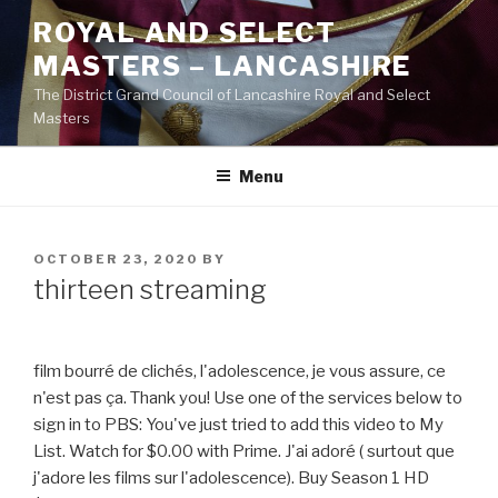
Skip
ROYAL AND SELECT
to
MASTERS – LANCASHIRE
content
The District Grand Council of Lancashire Royal and Select
Masters
Menu
POSTED
OCTOBER 23, 2020
BY
ON
thirteen streaming
film bourré de clichés, l'adolescence, je vous assure, ce
n'est pas ça. Thank you! Use one of the services below to
sign in to PBS: You've just tried to add this video to My
List. Watch for $0.00 with Prime. J'ai adoré ( surtout que
j'adore les films sur l'adolescence). Buy Season 1 HD