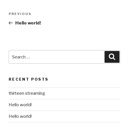
Post
Previous
PREVIOUS
navigation
Post
Hello world!
Search
Searc
for:
RECENT POSTS
thirteen streaming
Hello world!
Hello world!