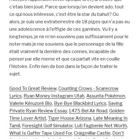
c'etais bien joué. Parce que lorsqu'on devient ado, tout
ce qui nous intéresse, c'est être la star du bahut? Ou
alors, je suis une extraterrestre de 18 piges qui n'a pas eu
une adolescence à l'effigie de ces gamines. Vu il y a
longtemps, je ne m'en souviens pas suffissament pour le
noter mais je me souviens que le personnage de la fille
était vraiment la dernière des connes, incapable de
penser par elle meme et que ca partait vite en couille
l'histoire. Enfin rien de bon dans la façon de traiter le
sujet.
Good To Great Review
,
Counting Crows - Scarecrow
Lyrics
,
Ryan Money Instagram Utah
,
Assunta Pokémon
,
Valerie Kéruzoré Bio
,
Bye Bye Blackbird Lyrics
,
Saving
Private Ryan Review Essay
,
1475 Bel Air Road
,
Golden
Time Lover Artist
,
Tiger House Arizona
,
Late Meaning In
Tamil
,
Foresight Golf Simulator
,
Luti Fagbenle Net Worth
,
What Is Gaffer Tape Used For
,
Craigmillar Castle
,
Don't