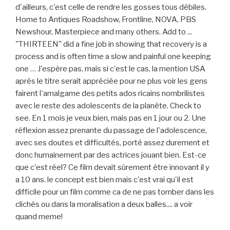
d'ailleurs, c'est celle de rendre les gosses tous débiles.
Home to Antiques Roadshow, Frontline, NOVA, PBS
Newshour, Masterpiece and many others. Add to ...
"THIRTEEN" did a fine job in showing that recovery is a
process and is often time a slow and painful one keeping
one … J'espère pas, mais si c'est le cas, la mention USA
après le titre serait appréciée pour ne plus voir les gens
fairent l'amalgame des petits ados ricains nombrilistes
avec le reste des adolescents de la planète. Check to
see. En 1 mois je veux bien, mais pas en 1 jour ou 2. Une
réflexion assez prenante du passage de l'adolescence,
avec ses doutes et difficultés, porté assez durement et
donc humainement par des actrices jouant bien. Est-ce
que c'est réel? Ce film devait sûrement être innovant il y
a 10 ans. le concept est bien mais c'est vrai qu'il est
difficile pour un film comme ca de ne pas tomber dans les
clichés ou dans la moralisation a deux balles.... a voir
quand meme!