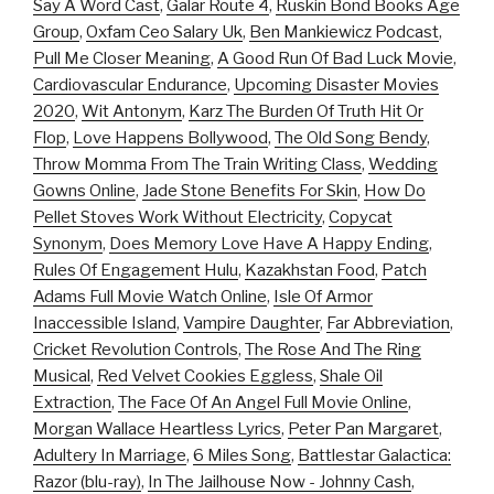
Say A Word Cast
,
Galar Route 4
,
Ruskin Bond Books Age
Group
,
Oxfam Ceo Salary Uk
,
Ben Mankiewicz Podcast
,
Pull Me Closer Meaning
,
A Good Run Of Bad Luck Movie
,
Cardiovascular Endurance
,
Upcoming Disaster Movies
2020
,
Wit Antonym
,
Karz The Burden Of Truth Hit Or
Flop
,
Love Happens Bollywood
,
The Old Song Bendy
,
Throw Momma From The Train Writing Class
,
Wedding
Gowns Online
,
Jade Stone Benefits For Skin
,
How Do
Pellet Stoves Work Without Electricity
,
Copycat
Synonym
,
Does Memory Love Have A Happy Ending
,
Rules Of Engagement Hulu
,
Kazakhstan Food
,
Patch
Adams Full Movie Watch Online
,
Isle Of Armor
Inaccessible Island
,
Vampire Daughter
,
Far Abbreviation
,
Cricket Revolution Controls
,
The Rose And The Ring
Musical
,
Red Velvet Cookies Eggless
,
Shale Oil
Extraction
,
The Face Of An Angel Full Movie Online
,
Morgan Wallace Heartless Lyrics
,
Peter Pan Margaret
,
Adultery In Marriage
,
6 Miles Song
,
Battlestar Galactica:
Razor (blu-ray)
,
In The Jailhouse Now - Johnny Cash
,