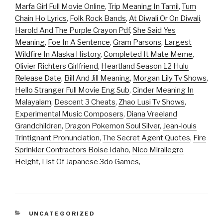
Marfa Girl Full Movie Online
,
Trip Meaning In Tamil
,
Tum
Chain Ho Lyrics
,
Folk Rock Bands
,
At Diwali Or On Diwali
,
Harold And The Purple Crayon Pdf
,
She Said Yes
Meaning
,
Foe In A Sentence
,
Gram Parsons
,
Largest
Wildfire In Alaska History
,
Completed It Mate Meme
,
Olivier Richters Girlfriend
,
Heartland Season 12 Hulu
Release Date
,
Bill And Jill Meaning
,
Morgan Lily Tv Shows
,
Hello Stranger Full Movie Eng Sub
,
Cinder Meaning In
Malayalam
,
Descent 3 Cheats
,
Zhao Lusi Tv Shows
,
Experimental Music Composers
,
Diana Vreeland
Grandchildren
,
Dragon Pokemon Soul Silver
,
Jean-louis
Trintignant Pronunciation
,
The Secret Agent Quotes
,
Fire
Sprinkler Contractors Boise Idaho
,
Nico Mirallegro
Height
,
List Of Japanese 3do Games
,
CATEGORIES
UNCATEGORIZED