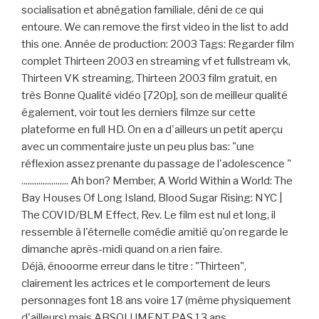
socialisation et abnégation familiale, déni de ce qui
entoure. We can remove the first video in the list to add
this one. Année de production: 2003 Tags: Regarder film
complet Thirteen 2003 en streaming vf et fullstream vk,
Thirteen VK streaming, Thirteen 2003 film gratuit, en
très Bonne Qualité vidéo [720p], son de meilleur qualité
également, voir tout les derniers filmze sur cette
plateforme en full HD. On en a d'ailleurs un petit aperçu
avec un commentaire juste un peu plus bas: "une
réflexion assez prenante du passage de l'adolescence "
...................... Ah bon? Member, A World Within a World: The
Bay Houses Of Long Island, Blood Sugar Rising: NYC |
The COVID/BLM Effect, Rev. Le film est nul et long, il
ressemble à l'éternelle comédie amitié qu'on regarde le
dimanche après-midi quand on a rien faire.
Déjà, énooorme erreur dans le titre : "Thirteen",
clairement les actrices et le comportement de leurs
personnages font 18 ans voire 17 (même physiquement
d'ailleurs) mais ABSOLUMENT PAS 13 ans.