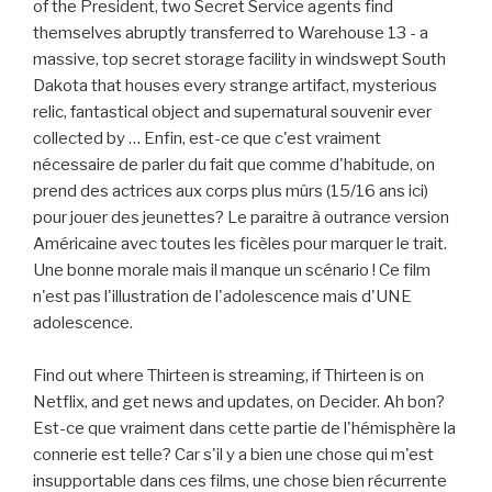
of the President, two Secret Service agents find
themselves abruptly transferred to Warehouse 13 - a
massive, top secret storage facility in windswept South
Dakota that houses every strange artifact, mysterious
relic, fantastical object and supernatural souvenir ever
collected by … Enfin, est-ce que c'est vraiment
nécessaire de parler du fait que comme d'habitude, on
prend des actrices aux corps plus mûrs (15/16 ans ici)
pour jouer des jeunettes? Le paraitre à outrance version
Américaine avec toutes les ficèles pour marquer le trait.
Une bonne morale mais il manque un scénario ! Ce film
n'est pas l'illustration de l'adolescence mais d'UNE
adolescence.
Find out where Thirteen is streaming, if Thirteen is on
Netflix, and get news and updates, on Decider. Ah bon?
Est-ce que vraiment dans cette partie de l'hémisphère la
connerie est telle? Car s'il y a bien une chose qui m'est
insupportable dans ces films, une chose bien récurrente