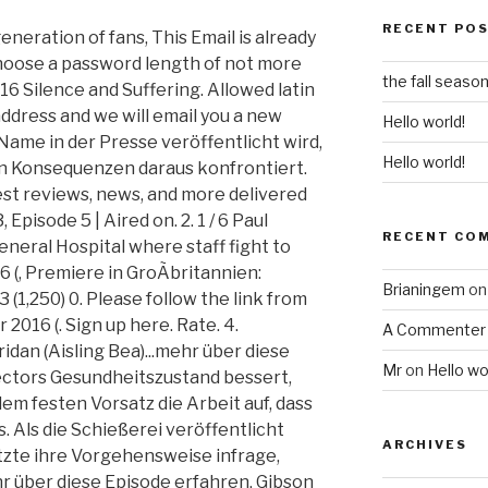
RECENT PO
neration of fans, This Email is already
choose a password length of not more
the fall seaso
16 Silence and Suffering. Allowed latin
address and we will email you a new
Hello world!
Name in der Presse veröffentlicht wird,
Hello world!
den Konsequenzen daraus konfrontiert.
est reviews, news, and more delivered
 Episode 5 | Aired on. 2. 1 / 6 Paul
RECENT CO
eneral Hospital where staff fight to
6 (, Premiere in GroÃbritannien:
Brianingem
o
3 (1,250) 0. Please follow the link from
2016 (. Sign up here. Rate. 4.
A Commenter
an (Aisling Bea)...mehr über diese
Mr
on
Hello wo
pectors Gesundheitszustand bessert,
m festen Vorsatz die Arbeit auf, dass
. Als die Schießerei veröffentlicht
ARCHIVES
tzte ihre Vorgehensweise infrage,
r über diese Episode erfahren, Gibson