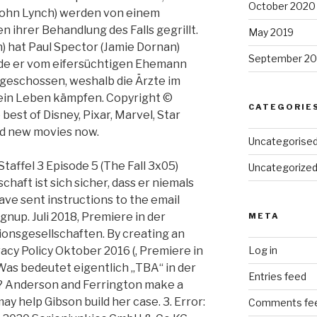
October 2020
(John Lynch) werden von einem
ihrer Behandlung des Falls gegrillt.
May 2019
n) hat Paul Spector (Jamie Dornan)
September 20
rde er vom eifersüchtigen Ehemann
angeschossen, weshalb die Ärzte im
sein Leben kämpfen. Copyright ©
CATEGORIE
est of Disney, Pixar, Marvel, Star
nd new movies now.
Uncategorise
taffel 3 Episode 5 (The Fall 3x05)
Uncategorize
aft ist sich sicher, dass er niemals
ave sent instructions to the email
gnup. Juli 2018, Premiere in der
META
ionsgesellschaften. By creating an
acy Policy Oktober 2016 (, Premiere in
Log in
Was bedeutet eigentlich „TBA“ in der
Entries feed
? Anderson and Ferrington make a
ay help Gibson build her case. 3. Error:
Comments fe