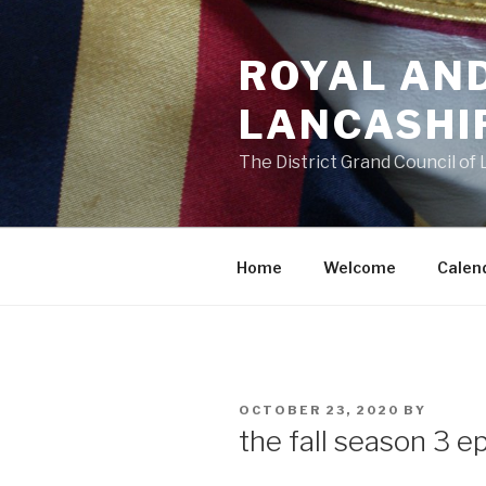
Skip
to
ROYAL AN
content
LANCASHI
The District Grand Council of
Home
Welcome
Calen
POSTED
OCTOBER 23, 2020
BY
ON
the fall season 3 e