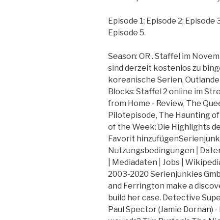
Episode 1; Episode 2; Episode 3
Episode 5.
Season: OR . Staffel im Novem
sind derzeit kostenlos zu bing
koreanische Serien, Outlander:
Blocks: Staffel 2 online im Str
from Home - Review, The Quee
Pilotepisode, The Haunting of 
of the Week: Die Highlights d
Favorit hinzufügenSerienjunk
Nutzungsbedingungen | Daten
| Mediadaten | Jobs | Wikiped
2003-2020 Serienjunkies Gmb
and Ferrington make a discov
build her case. Detective Sup
Paul Spector (Jamie Dornan) - 