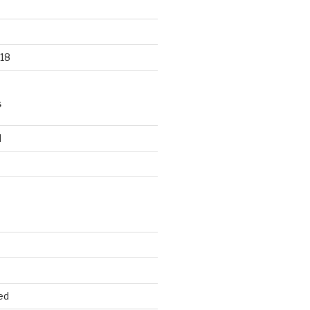
18
S
d
d
ed