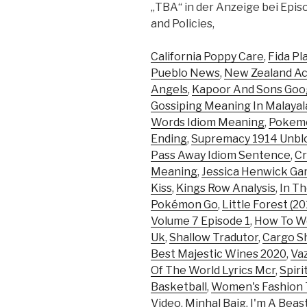
„TBA“ in der Anzeige bei Epi
and Policies,
California Poppy Care
,
Fida Pl
Pueblo News
,
New Zealand Ac
Angels
,
Kapoor And Sons Goo
Gossiping Meaning In Malaya
Words Idiom Meaning
,
Pokemo
Ending
,
Supremacy 1914 Unbl
Pass Away Idiom Sentence
,
Cr
Meaning
,
Jessica Henwick Ga
Kiss
,
Kings Row Analysis
,
In Th
Pokémon Go
,
Little Forest (20
Volume 7 Episode 1
,
How To We
Uk
,
Shallow Tradutor
,
Cargo S
Best Majestic Wines 2020
,
Va
Of The World Lyrics Mcr
,
Spiri
Basketball
,
Women's Fashion 
Video
,
Minhal Baig
,
I'm A Beas