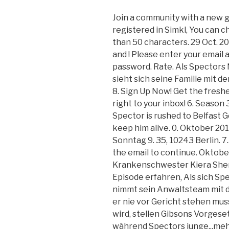
Join a community with a new ge
registered in Simkl, You can 
than 50 characters. 29 Oct. 20
and ! Please enter your email 
password. Rate. Als Spectors 
sieht sich seine Familie mit 
8. Sign Up Now! Get the fresh
right to your inbox! 6. Season 3,
Spector is rushed to Belfast G
keep him alive. 0. Oktober 201
Sonntag 9. 35, 10243 Berlin. 7.
the email to continue. Oktober 
Krankenschwester Kiera Sherid
Episode erfahren, Als sich S
nimmt sein Anwaltsteam mit de
er nie vor Gericht stehen muss
wird, stellen Gibsons Vorgese
während Spectors junge...meh