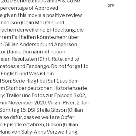
03-2020 Serienjunkies GmbH & Co.KG,
.org
e percentage of Approved
given this movie a positive review.
nderson (Colin Morgan) und
achen derweil eine Entdeckung, die
 ihrem Fall helfen könnte.mehr über
n (Gillian Anderson) und Anderson
tor (Jamie Dornan) mit neuen
den Resultaten führt. Rate. and to
matoes and Fandango. Do not forget to
English. und Was ist ein
Son: Serie fliegt bei Sat.1 aus dem
um Start der deutschen Historienserie
ry: Trailer und Fotos zur Episode 3x02,
 im November 2020, Virgin River: 2. Juli
Sonntag 15. DSI Stella Gibson (Gillian
ise dafür, dass es weitere Opfer
Episode erfahren, Gibson (Gillian
Hand von Sally-Anns Verzweiflung,