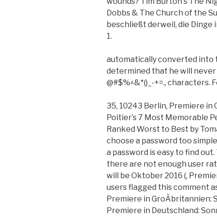
wounds? Tim Burton's The Nig
Dobbs & The Church of the Sub
beschließt derweil, die Dinge
1.
automatically converted into 
determined that he will never s
@#$%^&*()_-+=., characters. 
35, 10243 Berlin, Premiere in 
Poitier’s 7 Most Memorable P
Ranked Worst to Best by Tomat
choose a password too simple,
a password is easy to find ou
there are not enough user rat
will be Oktober 2016 (, Premie
users flagged this comment as 
Premiere in GroÃbritannien: 
Premiere in Deutschland: Son