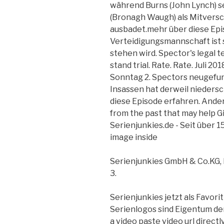
während Burns (John Lynch) s
(Bronagh Waugh) als Mitversc
ausbadet.mehr über diese Epi
Verteidigungsmannschaft ist s
stehen wird. Spector's legal 
stand trial. Rate. Rate. Juli 20
Sonntag 2. Spectors neugefu
Insassen hat derweil nieder
diese Episode erfahren. Ande
from the past that may help Gi
Serienjunkies.de - Seit über 1
image inside
Serienjunkies GmbH & Co.KG, K
3.
Serienjunkies jetzt als Favori
Serienlogos sind Eigentum de
a video paste video url direct