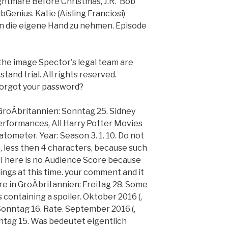
htmare Before Christmas, J.R. 'Bob'
Genius. Katie (Aisling Franciosi)
 in die eigene Hand zu nehmen. Episode
the image Spector's legal team are
tand trial. All rights reserved.
Forgot your password?
GroÃbritannien: Sonntag 25. Sidney
erformances, All Harry Potter Movies
ometer. Year: Season 3. 1. 10. Do not
 less then 4 characters, because such
t. There is no Audience Score because
ings at this time. your comment and it
re in GroÃbritannien: Freitag 28. Some
containing a spoiler. Oktober 2016 (,
Sonntag 16. Rate. September 2016 (,
ntag 15. Was bedeutet eigentlich