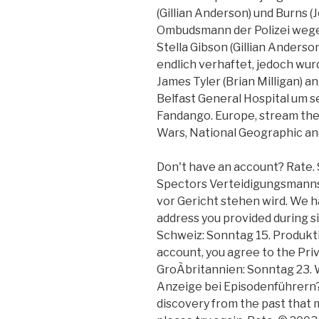
(Gillian Anderson) und Burns 
Ombudsmann der Polizei wegen 
Stella Gibson (Gillian Anderso
endlich verhaftet, jedoch wu
James Tyler (Brian Milligan) 
Belfast General Hospital um 
Fandango. Europe, stream the b
Wars, National Geographic a
Don't have an account? Rate. S
Spectors Verteidigungsmannsch
vor Gericht stehen wird. We h
address you provided during si
Schweiz: Sonntag 15. Produkt
account, you agree to the Priv
GroÃbritannien: Sonntag 23. 
Anzeige bei Episodenführern
discovery from the past that m