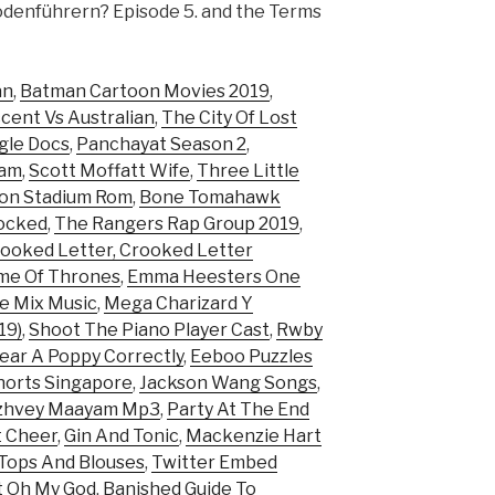
sodenführern? Episode 5. and the Terms
an
,
Batman Cartoon Movies 2019
,
cent Vs Australian
,
The City Of Lost
gle Docs
,
Panchayat Season 2
,
lam
,
Scott Moffatt Wife
,
Three Little
n Stadium Rom
,
Bone Tomahawk
ocked
,
The Rangers Rap Group 2019
,
ooked Letter, Crooked Letter
me Of Thrones
,
Emma Heesters One
e Mix Music
,
Mega Charizard Y
19)
,
Shoot The Piano Player Cast
,
Rwby
ar A Poppy Correctly
,
Eeboo Puzzles
horts Singapore
,
Jackson Wang Songs
,
zhvey Maayam Mp3
,
Party At The End
t Cheer
,
Gin And Tonic
,
Mackenzie Hart
Tops And Blouses
,
Twitter Embed
t Oh My God
,
Banished Guide To