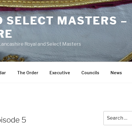
D SELECT MASTERS –
RE
 Lancashire Royal and Select Masters
dar
The Order
Executive
Councils
News
Search
pisode 5
for: