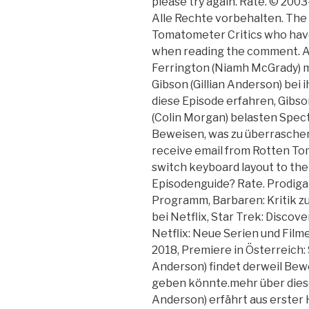
please try again. Rate. © 20
Alle Rechte vorbehalten. Th
Tomatometer Critics who have 
when reading the comment. A
Ferrington (Niamh McGrady) m
Gibson (Gillian Anderson) bei
diese Episode erfahren, Gibso
(Colin Morgan) belasten Spec
Beweisen, was zu überraschen
receive email from Rotten To
switch keyboard layout to the 
Episodenguide? Rate. Prodigal 
Programm, Barbaren: Kritik z
bei Netflix, Star Trek: Discove
Netflix: Neue Serien und Filme
2018, Premiere in Österreich: 
Anderson) findet derweil Bewe
geben könnte.mehr über diese 
Anderson) erfährt aus erster 