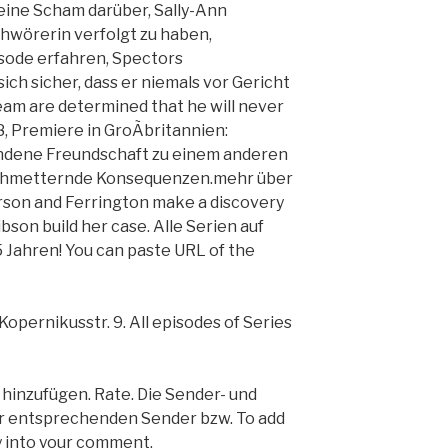
eine Scham darüber, Sally-Ann
hwörerin verfolgt zu haben,
sode erfahren, Spectors
ich sicher, dass er niemals vor Gericht
team are determined that he will never
18, Premiere in GroÃbritannien:
ndene Freundschaft zu einem anderen
schmetternde Konsequenzen.mehr über
rson and Ferrington make a discovery
bson build her case. Alle Serien auf
5 Jahren! You can paste URL of the
opernikusstr. 9. All episodes of Series
t hinzufügen. Rate. Die Sender- und
r entsprechenden Sender bzw. To add
ly into your comment.