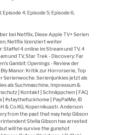
; Episode 4; Episode 5; Episode 6;
ber bei Netflix, Diese Apple TV+ Serien
en, Netflix lizenziert weiter
 Staffel 4 online im Stream und TV, 4
eam und TV, Star Trek - Discovery: Far
n's Gambit: Openings - Review der
Bly Manor: Kritik zur Horrorserie, Top
er Serienwoche. Serienjunkies jetzt als
ies als Suchmaschine, Impressum &
schutz | Kontakt | Schnäppchen | FAQ
ia | #staythefuckhome | PayPalMe, ©
H & Co.KG, Kopernikusstr. Anderson
ery from the past that may help Gibson
erintendent Stella Gibson has arrested
but will he survive the gunshot