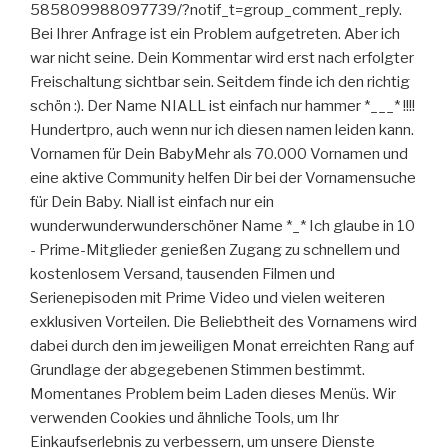
585809988097739/?notif_t=group_comment_reply.
Bei Ihrer Anfrage ist ein Problem aufgetreten. Aber ich
war nicht seine. Dein Kommentar wird erst nach erfolgter
Freischaltung sichtbar sein. Seitdem finde ich den richtig
schön :). Der Name NIALL ist einfach nur hammer *___* !!!!
Hundertpro, auch wenn nur ich diesen namen leiden kann.
Vornamen für Dein BabyMehr als 70.000 Vornamen und
eine aktive Community helfen Dir bei der Vornamensuche
für Dein Baby. Niall ist einfach nur ein
wunderwunderwunderschöner Name *_* Ich glaube in 10
- Prime-Mitglieder genießen Zugang zu schnellem und
kostenlosem Versand, tausenden Filmen und
Serienepisoden mit Prime Video und vielen weiteren
exklusiven Vorteilen. Die Beliebtheit des Vornamens wird
dabei durch den im jeweiligen Monat erreichten Rang auf
Grundlage der abgegebenen Stimmen bestimmt.
Momentanes Problem beim Laden dieses Menüs. Wir
verwenden Cookies und ähnliche Tools, um Ihr
Einkaufserlebnis zu verbessern, um unsere Dienste