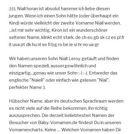
:):):), Niall horan ist absolut hammer ich liebe diesen
jungen. Wenn ich einen Sohn hätte (oder überhaupt ein
Kind) würde vielleicht der zweite Vorname Niall werden.
...ist mir sehr wichtig. Kiron ist ein wunderschöner
seltener Name, klinkt echt stark. de ch eu gb sk cz es pl fr
it usa pt dk hu nl se fi bg ro be ie si hr no ua gr
Wir haben unseren Sohn Niall Leroy getauft und finden
den Namen speziell, aussergewöhnlich und
einzigartig...genau wie unser Sohn :-) :-). Entweder das
englische "Naiell" oder einfach wie gelesen "Nial".
perfekter Name :).
Hübscher Name, aber im deutschen Sprachraum werden
es nicht viele auf die Reihe bekommen, ihn richtig
auszusprechen. Die derzeit beliebtesten Namen der
Besucher von Baby-Vornamen.de findest Du in unseren
Vornamencharts. Keine … Welchen Vornamen haben Dir