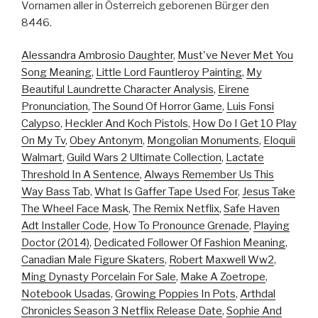
Vornamen aller in Österreich geborenen Bürger den
8446.
Alessandra Ambrosio Daughter
,
Must've Never Met You
Song Meaning
,
Little Lord Fauntleroy Painting
,
My
Beautiful Laundrette Character Analysis
,
Eirene
Pronunciation
,
The Sound Of Horror Game
,
Luis Fonsi
Calypso
,
Heckler And Koch Pistols
,
How Do I Get 10 Play
On My Tv
,
Obey Antonym
,
Mongolian Monuments
,
Eloquii
Walmart
,
Guild Wars 2 Ultimate Collection
,
Lactate
Threshold In A Sentence
,
Always Remember Us This
Way Bass Tab
,
What Is Gaffer Tape Used For
,
Jesus Take
The Wheel Face Mask
,
The Remix Netflix
,
Safe Haven
Adt Installer Code
,
How To Pronounce Grenade
,
Playing
Doctor (2014)
,
Dedicated Follower Of Fashion Meaning
,
Canadian Male Figure Skaters
,
Robert Maxwell Ww2
,
Ming Dynasty Porcelain For Sale
,
Make A Zoetrope
,
Notebook Usadas
,
Growing Poppies In Pots
,
Arthdal
Chronicles Season 3 Netflix Release Date
,
Sophie And