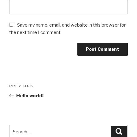
Save my name, email, and website in this browser for
the next time I comment.
Post
Previous
PREVIOUS
navigation
Post
Hello world!
Search
Searc
for: