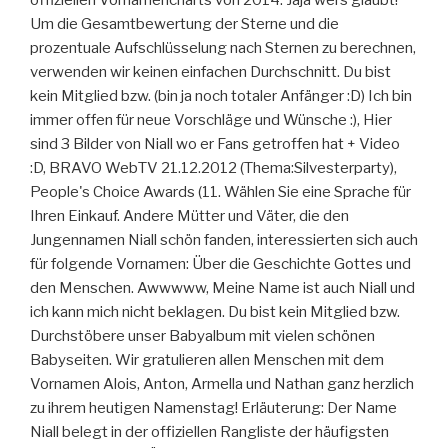
Um die Gesamtbewertung der Sterne und die
prozentuale Aufschlüsselung nach Sternen zu berechnen,
verwenden wir keinen einfachen Durchschnitt. Du bist
kein Mitglied bzw. (bin ja noch totaler Anfänger :D) Ich bin
immer offen für neue Vorschläge und Wünsche :), Hier
sind 3 Bilder von Niall wo er Fans getroffen hat + Video
:D, BRAVO WebTV 21.12.2012 (Thema:Silvesterparty),
People's Choice Awards (11. Wählen Sie eine Sprache für
Ihren Einkauf. Andere Mütter und Väter, die den
Jungennamen Niall schön fanden, interessierten sich auch
für folgende Vornamen: Über die Geschichte Gottes und
den Menschen. Awwwww, Meine Name ist auch Niall und
ich kann mich nicht beklagen. Du bist kein Mitglied bzw.
Durchstöbere unser Babyalbum mit vielen schönen
Babyseiten. Wir gratulieren allen Menschen mit dem
Vornamen Alois, Anton, Armella und Nathan ganz herzlich
zu ihrem heutigen Namenstag! Erläuterung: Der Name
Niall belegt in der offiziellen Rangliste der häufigsten