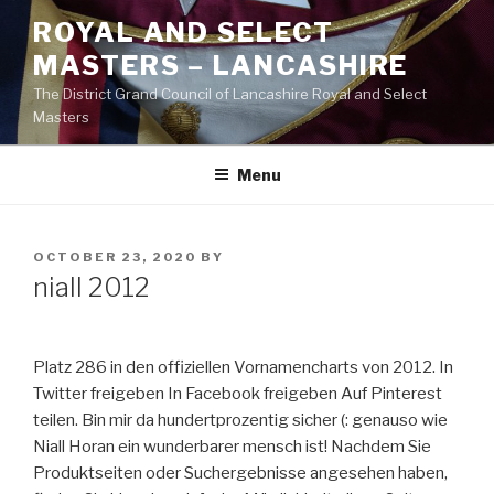
Skip
ROYAL AND SELECT
to
MASTERS – LANCASHIRE
content
The District Grand Council of Lancashire Royal and Select
Masters
Menu
POSTED
OCTOBER 23, 2020
BY
ON
niall 2012
Platz 286 in den offiziellen Vornamencharts von 2012. In
Twitter freigeben In Facebook freigeben Auf Pinterest
teilen. Bin mir da hundertprozentig sicher (: genauso wie
Niall Horan ein wunderbarer mensch ist! Nachdem Sie
Produktseiten oder Suchergebnisse angesehen haben,