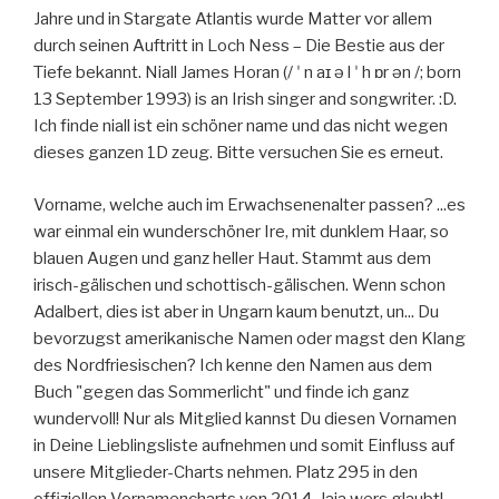
Jahre und in Stargate Atlantis wurde Matter vor allem
durch seinen Auftritt in Loch Ness – Die Bestie aus der
Tiefe bekannt. Niall James Horan (/ ˈ n aɪ ə l ˈ h ɒr ən /; born
13 September 1993) is an Irish singer and songwriter. :D.
Ich finde niall ist ein schöner name und das nicht wegen
dieses ganzen 1D zeug. Bitte versuchen Sie es erneut.
Vorname, welche auch im Erwachsenenalter passen? ...es
war einmal ein wunderschöner Ire, mit dunklem Haar, so
blauen Augen und ganz heller Haut. Stammt aus dem
irisch-gälischen und schottisch-gälischen. Wenn schon
Adalbert, dies ist aber in Ungarn kaum benutzt, un... Du
bevorzugst amerikanische Namen oder magst den Klang
des Nordfriesischen? Ich kenne den Namen aus dem
Buch "gegen das Sommerlicht" und finde ich ganz
wundervoll! Nur als Mitglied kannst Du diesen Vornamen
in Deine Lieblingsliste aufnehmen und somit Einfluss auf
unsere Mitglieder-Charts nehmen. Platz 295 in den
offiziellen Vornamencharts von 2014. Jaja wers glaubt!