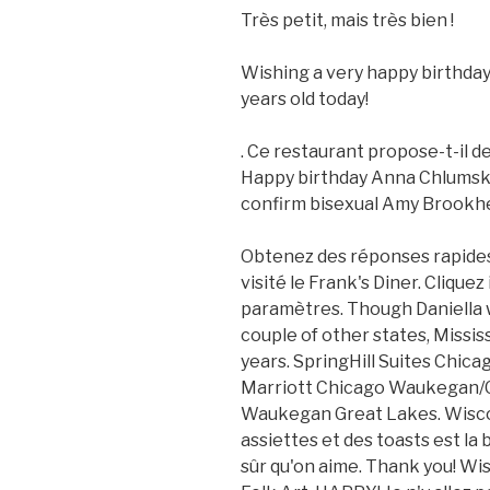
Très petit, mais très bien !
Wishing a very happy birthday
years old today!
. Ce restaurant propose-t-il de
Happy birthday Anna Chlumsky,
confirm bisexual Amy Brookh
Obtenez des réponses rapides
visité le Frank's Diner. Cliquez
paramètres. Though Daniella w
couple of other states, Missis
years. SpringHill Suites Chi
Marriott Chicago Waukegan/
Waukegan Great Lakes. Wiscon
assiettes et des toasts est la b
sûr qu'on aime. Thank you! Wi