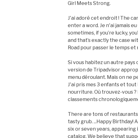
Girl Meets Strong.
J'ai adoré cet endroit ! The 
enter a word. Je n'ai jamais e
sometimes, if you’re lucky, you’
and that’s exactly the case w
Road pour passer le temps et 
Si vous habitez un autre pays 
version de Tripadvisor approp
menu déroulant. Mais on ne peu
J'ai pris mes 3 enfants et tou
nourriture. Où trouvez-vous ? 
classements chronologiquem
There are tons of restaurants
tasty grub. ...Happy Birthday!
six or seven years, appearing
catalog. We believe that suppo