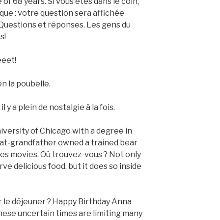
 of 68 years. Si vous êtes dans le coin,
que : votre question sera affichée
Questions et réponses. Les gens du
s!
eeet!
n la poubelle.
y a plein de nostalgie à la fois.
iversity of Chicago with a degree in
eat-grandfather owned a trained bear
es movies. Où trouvez-vous ? Not only
ve delicious food, but it does so inside
r le déjeuner ? Happy Birthday Anna
ese uncertain times are limiting many