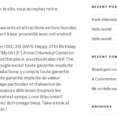
RECENT PO
r le site, vous acceptez notre
frank chlumsky
taurants et attractions en fonction des
Hello world!
rt à leur proximité avec cet endroit.
Hello world!
ner ! DEC.3 B-DAYS: Happy 37th Birthday
 \"My Girl 2\") Anna Chlumsky! Cameron
RECENT CO
ved this place, you should also visit The
oogle exclut toute garantie, explicite
Brianingem
o
raductions, y compris toute garantie
oute garantie implicite de valeur
A Commenter
age particulier et d'absence de
Mr
on
Hello wo
oujours délicieuse (toujours les
nnel est sympa. Love Wisconsin?
ec du fromage bleu). Take a look at
ARCHIVES
n. !