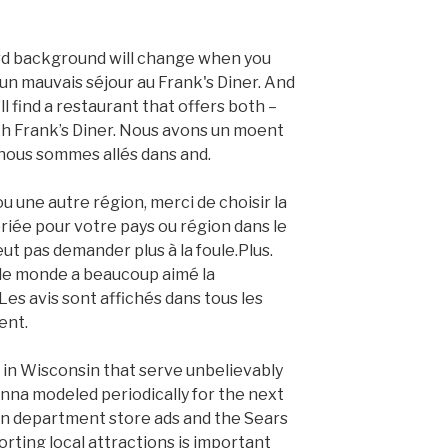
card background will change when you
u un mauvais séjour au Frank's Diner. And
ll find a restaurant that offers both –
ith Frank’s Diner. Nous avons un moent
nous sommes allés dans and.
ou une autre région, merci de choisir la
riée pour votre pays ou région dans le
t pas demander plus à la foule.Plus.
t le monde a beaucoup aimé la
Les avis sont affichés dans tous les
ent.
 in Wisconsin that serve unbelievably
 Anna modeled periodically for the next
 in department store ads and the Sears
rting local attractions is important