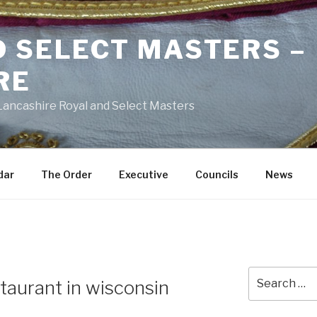
D SELECT MASTERS –
RE
 Lancashire Royal and Select Masters
dar
The Order
Executive
Councils
News
Search
taurant in wisconsin
for: