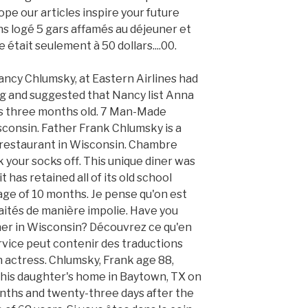
e our articles inspire your future
s logé 5 gars affamés au déjeuner et
e était seulement à 50 dollars....00.
ncy Chlumsky, at Eastern Airlines had
ng and suggested that Nancy list Anna
s three months old. 7 Man-Made
consin. Father Frank Chlumsky is a
restaurant in Wisconsin. Chambre
k your socks off. This unique diner was
t has retained all of its old school
ge of 10 months. Je pense qu'on est
traités de manière impolie. Have you
iner in Wisconsin? Découvrez ce qu'en
rvice peut contenir des traductions
 actress. Chlumsky, Frank age 88,
in his daughter's home in Baytown, TX on
ths and twenty-three days after the