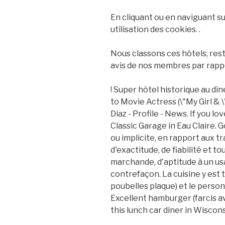
En cliquant ou en naviguant su
utilisation des cookies. .
Nous classons ces hôtels, res
avis de nos membres par rappo
! Super hôtel historique au dî
to Movie Actress (\"My Girl &
Diaz - Profile - News. If you lo
Classic Garage in Eau Claire. G
ou implicite, en rapport aux t
d'exactitude, de fiabilité et t
marchande, d'aptitude à un us
contrefaçon. La cuisine y est t
poubelles plaque) et le perso
Excellent hamburger (farcis av
this lunch car diner in Wisconsi