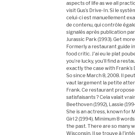
aspects of life as we all practi
visit Gus’s Drive-In. Si le sys
celui-ci est manuellement exa
de contenu, qui contrôle égale
signalés après publication p
Jurassic Park (1993). Get more 
Formerly a restaurant guide i
food critic. J'ai eu le plat poub
you’re lucky, you’ll find a rest
exactly the case with Frank’s
So since March 8, 2008. Il peu
vaut largement la petite attent
Frank. Ce restaurant propose-
satisfaisants ? Cela valait vr
Beethoven (1992), Lassie (1994
She is an actress, known for My
Girl 2 (1994). Minimum 8 words.
the past. There are so many w
Wisconsin. Il se trouve à l'inté