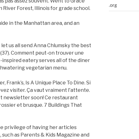
pas pas assez souvent. Went to Grace
.org
River Forest, Illinois for grade school.
ide in the Manhattan area, and an
, let us all send Anna Chlumsky the best
( (37). Comment peut-on trouver une
-inspired eatery serves all of the diner
uthwatering vegetarian menu.
, Frank’s, Is A Unique Place To Dine. Si
vez visiter. Ça vaut vraiment l'attente.
rst newsletter soon! Ce restaurant
rossier et brusque. 7 Buildings That
he privilege of having her articles
s, such as Parents & Kids Magazine and