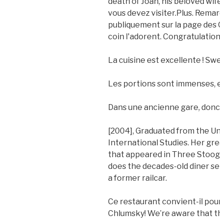
death of Joan, his beloved wife
vous devez visiter.Plus. Remar
publiquement sur la page des 
coin l'adorent. Congratulation
La cuisine est excellente ! Sw
Les portions sont immenses, e
Dans une ancienne gare, donc il 
[2004], Graduated from the Un
International Studies. Her gr
that appeared in Three Stoog
does the decades-old diner ser
a former railcar.
Ce restaurant convient-il pou
Chlumsky! We’re aware that th