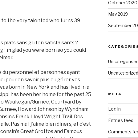
October 2020
May 2019
 to the very talented who turns 39
September 20
s plats sans gluten satisfaisants ?
CATEGORIE
 I m glad you were born so you could
eimer.
Uncategorise
 du personnel et personnes ayant
Uncategorize
 ici pour en savoir plus ou gérer vos
as born in New York and has lived in a
sippi has been her home for the past 25
META
cago Waukegan/Gurnee, Courtyard by
Gurnee, Howard Johnson by Wyndham
Log in
sin’s Frank Lloyd Wright Trail. Des
Entries feed
alle. Pas mal, j'aime bien diners, et c'est
sconsin's Great Grottos and Famous
Comments fe