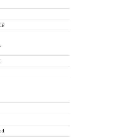
18
S
d
d
ed