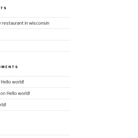
STS
 restaurant in wisconsin
MMENTS
n
Hello world!
on
Hello world!
rld!