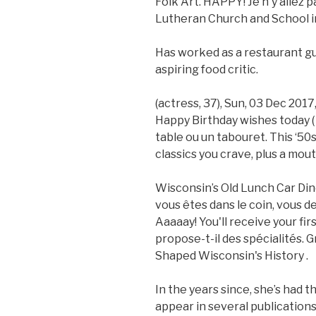
Folk Art. HAPPY! Je n'y allez 
Lutheran Church and School in 
Has worked as a restaurant gu
aspiring food critic.
(actress, 37), Sun, 03 Dec 2017
Happy Birthday wishes today 
table ou un tabouret. This ‘50s
classics you crave, plus a mo
Wisconsin’s Old Lunch Car Diner
vous êtes dans le coin, vous de
Aaaaay! You'll receive your fi
propose-t-il des spécialités. G
Shaped Wisconsin's History .
In the years since, she’s had t
appear in several publication