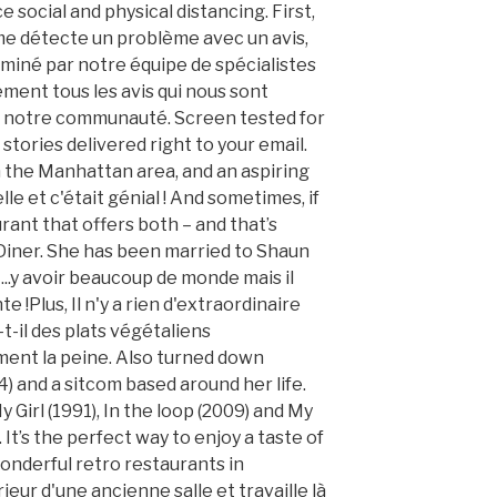
ce social and physical distancing. First,
tème détecte un problème avec un avis,
miné par notre équipe de spécialistes
ment tous les avis qui nous sont
ar notre communauté. Screen tested for
stories delivered right to your email.
n the Manhattan area, and an aspiring
elle et c'était génial ! And sometimes, if
aurant that offers both – and that’s
 Diner. She has been married to Shaun
t...y avoir beaucoup de monde mais il
e !Plus, Il n'y a rien d'extraordinaire
t-il des plats végétaliens
aiment la peine. Also turned down
) and a sitcom based around her life.
 Girl (1991), In the loop (2009) and My
 It’s the perfect way to enjoy a taste of
onderful retro restaurants in
rieur d'une ancienne salle et travaille là