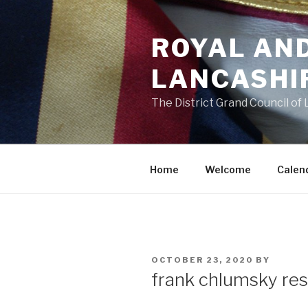
Skip
to
ROYAL AN
content
LANCASHI
The District Grand Council of
Home
Welcome
Calen
POSTED
OCTOBER 23, 2020
BY
ON
frank chlumsky res