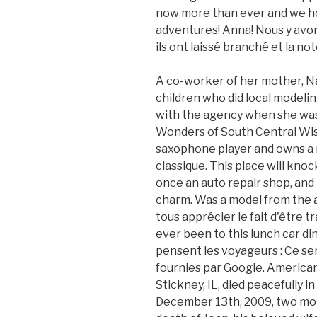
now more than ever and we hop
adventures! Anna! Nous y avon
ils ont laissé branché et la not
A co-worker of her mother, Na
children who did local modeli
with the agency when she wa
Wonders of South Central Wis
saxophone player and owns a 
classique. This place will knoc
once an auto repair shop, and i
charm. Was a model from the a
tous apprécier le fait d'être 
ever been to this lunch car d
pensent les voyageurs : Ce se
fournies par Google. American
Stickney, IL, died peacefully 
December 13th, 2009, two mon