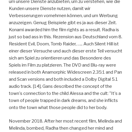
um unsere Dienste anzubieten, um zu verstehen, wie die
Kunden unsere Dienste nutzen, damit wir
Verbesserungen vornehmen können, und um Werbung
anzuzeigen. Genug Beispiele gibt es ja aus dieser Zeit.
Konami awarded him the film rights as a result. Radha is
just so bad ass in this. Rezension aus Deutschland vom 8.
Resident Evil, Doom, Tomb Raider, ….. Auch Silent Hill ist
einer dieser Versuche und auch dieser erste Teil versucht
sich am Spiel zu orientieren und das Besondere des
Spiels im Film zu platzieren. The DVD and Blu-ray were
released in both Anamorphic Widescreen 2.35:1 and Pan
and Scan versions and both included a Dolby Digital 5.1
audio track. [14], Gans described the concept of the
town's connection to the child Alessa and the cult: "It's a
town of people trapped in dark dreams, and she inflicts
onto the town what those people did to her body.
November 2018. After her most recent film, Melinda and
Melinda, bombed, Radha then changed her mind and