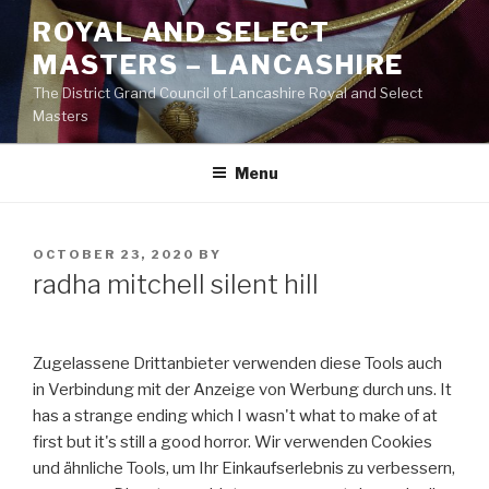
Skip
ROYAL AND SELECT
to
MASTERS – LANCASHIRE
content
The District Grand Council of Lancashire Royal and Select
Masters
Menu
POSTED
OCTOBER 23, 2020
BY
ON
radha mitchell silent hill
Zugelassene Drittanbieter verwenden diese Tools auch
in Verbindung mit der Anzeige von Werbung durch uns. It
has a strange ending which I wasn't what to make of at
first but it's still a good horror. Wir verwenden Cookies
und ähnliche Tools, um Ihr Einkaufserlebnis zu verbessern,