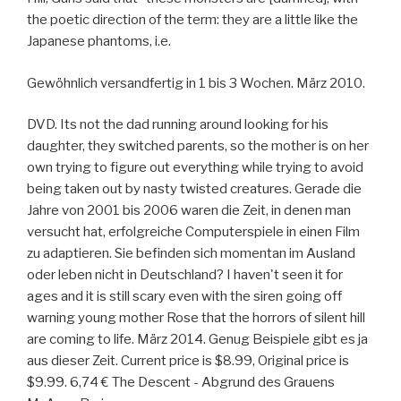
the poetic direction of the term: they are a little like the
Japanese phantoms, i.e.
Gewöhnlich versandfertig in 1 bis 3 Wochen. März 2010.
DVD. Its not the dad running around looking for his
daughter, they switched parents, so the mother is on her
own trying to figure out everything while trying to avoid
being taken out by nasty twisted creatures. Gerade die
Jahre von 2001 bis 2006 waren die Zeit, in denen man
versucht hat, erfolgreiche Computerspiele in einen Film
zu adaptieren. Sie befinden sich momentan im Ausland
oder leben nicht in Deutschland? I haven't seen it for
ages and it is still scary even with the siren going off
warning young mother Rose that the horrors of silent hill
are coming to life. März 2014. Genug Beispiele gibt es ja
aus dieser Zeit. Current price is $8.99, Original price is
$9.99. 6,74 € The Descent - Abgrund des Grauens