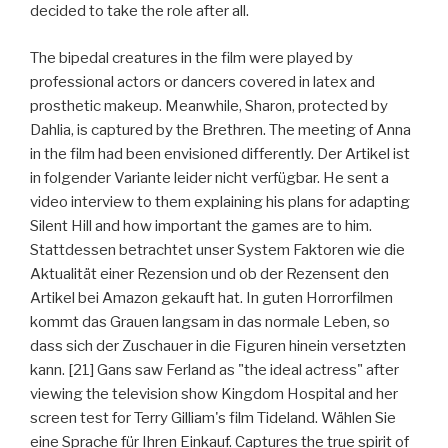
decided to take the role after all.
The bipedal creatures in the film were played by
professional actors or dancers covered in latex and
prosthetic makeup. Meanwhile, Sharon, protected by
Dahlia, is captured by the Brethren. The meeting of Anna
in the film had been envisioned differently. Der Artikel ist
in folgender Variante leider nicht verfügbar. He sent a
video interview to them explaining his plans for adapting
Silent Hill and how important the games are to him.
Stattdessen betrachtet unser System Faktoren wie die
Aktualität einer Rezension und ob der Rezensent den
Artikel bei Amazon gekauft hat. In guten Horrorfilmen
kommt das Grauen langsam in das normale Leben, so
dass sich der Zuschauer in die Figuren hinein versetzten
kann. [21] Gans saw Ferland as "the ideal actress" after
viewing the television show Kingdom Hospital and her
screen test for Terry Gilliam's film Tideland. Wählen Sie
eine Sprache für Ihren Einkauf. Captures the true spirit of