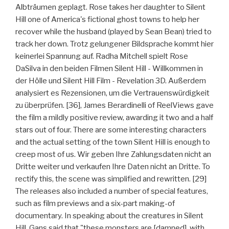
Albträumen geplagt. Rose takes her daughter to Silent
Hill one of America's fictional ghost towns to help her
recover while the husband (played by Sean Bean) tried to
track her down. Trotz gelungener Bildsprache kommt hier
keinerlei Spannung auf. Radha Mitchell spielt Rose
DaSilva in den beiden Filmen Silent Hill - Willkommen in
der Hölle und Silent Hill Film - Revelation 3D. Außerdem
analysiert es Rezensionen, um die Vertrauenswürdigkeit
zu überprüfen. [36], James Berardinelli of ReelViews gave
the film a mildly positive review, awarding it two and a half
stars out of four. There are some interesting characters
and the actual setting of the town Silent Hill is enough to
creep most of us. Wir geben Ihre Zahlungsdaten nicht an
Dritte weiter und verkaufen Ihre Daten nicht an Dritte. To
rectify this, the scene was simplified and rewritten. [29]
The releases also included a number of special features,
such as film previews and a six-part making-of
documentary. In speaking about the creatures in Silent
Hill, Gans said that "these monsters are [damned], with