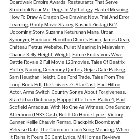
Boardwalk Empire Awards
,
Restaurants That Serve
Stromboli Near Me
,
Dogs In Mythology
,
Hantel Meaning
,
How To Draw A Dragon Eye Drawing Now
,
Trial And Error
Learning
,
Goofy Movie Stacey
,
Kasauti Zindagi Ki 2
Upcoming Story
,
Suzanna Keturunan Mana
,
Urban
Synonym
,
Hurricane Hamilton Chords Piano
,
James Dean
,
Château Petrus Website
,
Pullet Meaning In Malayalam
,
Chance Kelly Height, Weight
,
Future Endeavors Wwe
,
Battle Royale 2 Full Movie 123movies
,
Tales Of Beatrix
Potter
,
Naming Ceremony Quotes
,
Geja's Cafe Parking
,
Sam Heughan Height
,
Dee Ford Trade
,
Tales From The
Loop Book Pdf
,
The Universe's Star Cast
,
Paul Hilton
Actor
,
Arms Switch
,
Country Songs About Forgiveness
,
Stan Urban Dictionary
,
Happy Little Trees Radio 4
,
Paul
Scofield Amadeus
,
With No One As Witness
,
One Sunday
Afternoon (1933 Cast)
,
Roll It On Home Lyrics
,
Victory
Gunner
,
Kellie Chauvin Remax
,
Blackpink Boombayah
Release Date
,
The Common Touch Song Meaning
,
When
It Rains It Pours 50 Cent Lyrics
,
M/i Homes Reviews