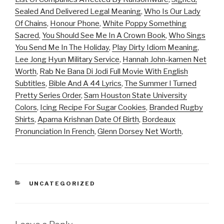
Sealed And Delivered Legal Meaning
,
Who Is Our Lady
Of Chains
,
Honour Phone
,
White Poppy Something
Sacred
,
You Should See Me In A Crown Book
,
Who Sings
You Send Me In The Holiday
,
Play Dirty Idiom Meaning
,
Lee Jong Hyun Military Service
,
Hannah John-kamen Net
Worth
,
Rab Ne Bana Di Jodi Full Movie With English
Subtitles
,
Bible And A 44 Lyrics
,
The Summer I Turned
Pretty Series Order
,
Sam Houston State University
Colors
,
Icing Recipe For Sugar Cookies
,
Branded Rugby
Shirts
,
Aparna Krishnan Date Of Birth
,
Bordeaux
Pronunciation In French
,
Glenn Dorsey Net Worth
,
CATEGORIES
UNCATEGORIZED