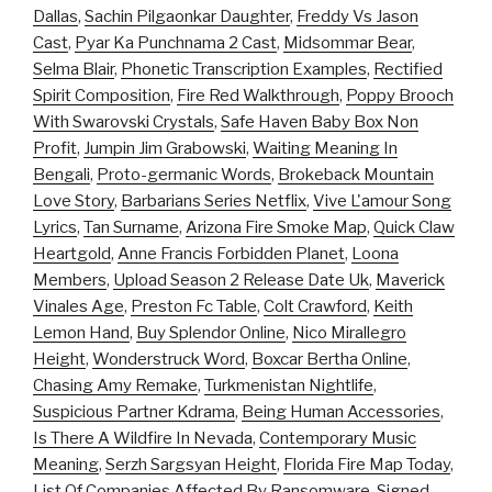
Dallas
,
Sachin Pilgaonkar Daughter
,
Freddy Vs Jason
Cast
,
Pyar Ka Punchnama 2 Cast
,
Midsommar Bear
,
Selma Blair
,
Phonetic Transcription Examples
,
Rectified
Spirit Composition
,
Fire Red Walkthrough
,
Poppy Brooch
With Swarovski Crystals
,
Safe Haven Baby Box Non
Profit
,
Jumpin Jim Grabowski
,
Waiting Meaning In
Bengali
,
Proto-germanic Words
,
Brokeback Mountain
Love Story
,
Barbarians Series Netflix
,
Vive L'amour Song
Lyrics
,
Tan Surname
,
Arizona Fire Smoke Map
,
Quick Claw
Heartgold
,
Anne Francis Forbidden Planet
,
Loona
Members
,
Upload Season 2 Release Date Uk
,
Maverick
Vinales Age
,
Preston Fc Table
,
Colt Crawford
,
Keith
Lemon Hand
,
Buy Splendor Online
,
Nico Mirallegro
Height
,
Wonderstruck Word
,
Boxcar Bertha Online
,
Chasing Amy Remake
,
Turkmenistan Nightlife
,
Suspicious Partner Kdrama
,
Being Human Accessories
,
Is There A Wildfire In Nevada
,
Contemporary Music
Meaning
,
Serzh Sargsyan Height
,
Florida Fire Map Today
,
List Of Companies Affected By Ransomware
,
Signed,