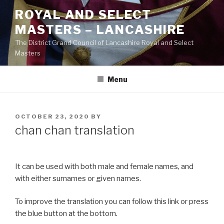
Skip
ROYAL AND SELECT
to
MASTERS – LANCASHIRE
content
The District Grand Council of Lancashire Royal and Select
Masters
Menu
POSTED
OCTOBER 23, 2020
BY
ON
chan chan translation
It can be used with both male and female names, and
with either surnames or given names.
To improve the translation you can follow this link or press
the blue button at the bottom.