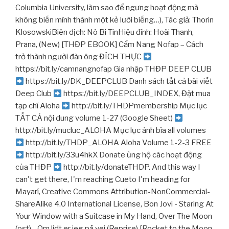
Columbia University, làm sao để ngưng hoạt động mà
không biến mình thành một kẻ lười biếng…), Tác giả: Thorin
KlosowskiBiên dịch: Nô Bi TinHiệu đính: Hoài Thanh,
Prana, (New) [THĐP EBOOK] Cẩm Nang Nofap – Cách
trở thành người đàn ông ĐÍCH THỰC
https://bit.ly/camnangnofap Gia nhập THĐP DEEP CLUB
https://bit.ly/DK_DEEPCLUB Danh sách tất cả bài viết
Deep Club
https://bit.ly/DEEPCLUB_INDEX, Đặt mua
tạp chí Aloha
http://bit.ly/THDPmembership Mục lục
TẤT CẢ nội dung volume 1-27 (Google Sheet)
http://bit.ly/mucluc_ALOHA Mục lục ảnh bìa all volumes
http://bit.ly/THDP_ALOHA Aloha Volume 1-2-3 FREE
http://bit.ly/33u4hkX Donate ủng hộ các hoạt động
của THĐP
http://bit.ly/donateTHDP. And this way I
can't get there, I'm reaching Cueto I'm heading for
Mayarí, Creative Commons Attribution-NonCommercial-
ShareAlike 4.0 International License, Bon Jovi - Staring At
Your Window with a Suitcase in My Hand, Over The Moon
(ost) - Om lidt er jeg på vej (Reprise) [Rocket to the Moon