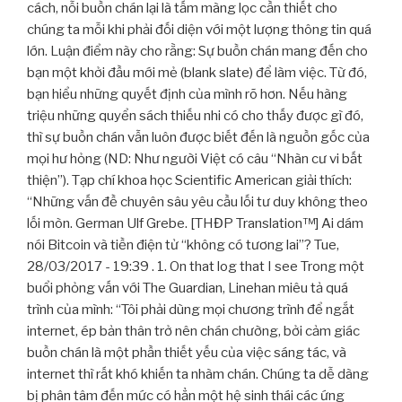
cách, nỗi buồn chán lại là tấm màng lọc cần thiết cho
chúng ta mỗi khi phải đối diện với một lượng thông tin quá
lớn. Luận điểm này cho rằng: Sự buồn chán mang đến cho
bạn một khởi đầu mới mẻ (blank slate) để làm việc. Từ đó,
bạn hiểu những quyết định của mình rõ hơn. Nếu hàng
triệu những quyển sách thiếu nhi có cho thấy được gì đó,
thì sự buồn chán vẫn luôn được biết đến là nguồn gốc của
mọi hư hỏng (ND: Như người Việt có câu “Nhàn cư vi bất
thiện”). Tạp chí khoa học Scientific American giải thích:
“Những vấn đề chuyên sâu yêu cầu lối tư duy không theo
lối mòn. German Ulf Grebe. [THĐP Translation™] Ai dám
nói Bitcoin và tiền điện tử “không có tương lai”? Tue,
28/03/2017 - 19:39 . 1. On that log that I see Trong một
buổi phỏng vấn với The Guardian, Linehan miêu tả quá
trình của mình: “Tôi phải dùng mọi chương trình để ngắt
internet, ép bản thân trở nên chán chường, bởi cảm giác
buồn chán là một phần thiết yếu của việc sáng tác, và
internet thì rất khó khiến ta nhàm chán. Chúng ta dễ dàng
bị phân tâm đến mức có hẳn một hệ sinh thái các ứng