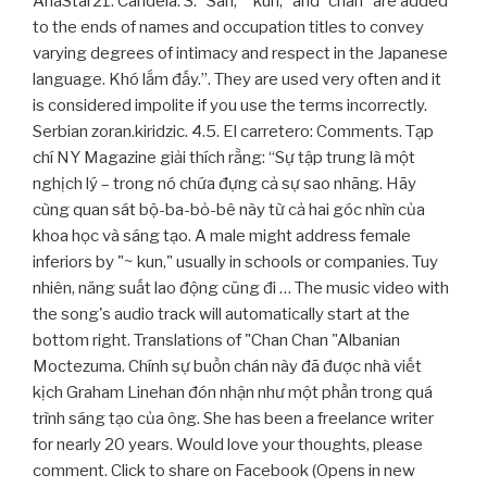
AnaStar21. Candela: 3. "San," "kun," and "chan" are added
to the ends of names and occupation titles to convey
varying degrees of intimacy and respect in the Japanese
language. Khó lắm đấy.”. They are used very often and it
is considered impolite if you use the terms incorrectly.
Serbian zoran.kiridzic. 4.5. El carretero: Comments. Tạp
chí NY Magazine giải thích rằng: “Sự tập trung là một
nghịch lý – trong nó chứa đựng cả sự sao nhãng. Hãy
cùng quan sát bộ-ba-bỏ-bê này từ cả hai góc nhìn của
khoa học và sáng tạo. A male might address female
inferiors by "~ kun," usually in schools or companies. Tuy
nhiên, năng suất lao động cũng đi … The music video with
the song's audio track will automatically start at the
bottom right. Translations of "Chan Chan "Albanian
Moctezuma. Chính sự buồn chán này đã được nhà viết
kịch Graham Linehan đón nhận như một phần trong quá
trình sáng tạo của ông. She has been a freelance writer
for nearly 20 years. Would love your thoughts, please
comment. Click to share on Facebook (Opens in new