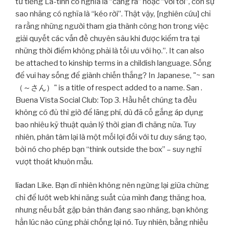
từ tiếng La-tinh có nghĩa là “căng ra” hoặc “với tới”, còn sự
sao nhãng có nghĩa là “kéo rời”. Thật vậy, [nghiên cứu] chỉ
ra rằng những người tham gia thành công hơn trong việc
giải quyết các vấn đề chuyên sâu khi được kiểm tra tại
những thời điểm không phải là tối ưu với họ.”. It can also
be attached to kinship terms in a childish language. Sống
để vui hay sống để giành chiến thắng? In Japanese, "~ san
（～さん）" is a title of respect added to a name. San .
Buena Vista Social Club: Top 3. Hầu hết chúng ta đều
không có đủ thì giờ để lãng phí, dù đã cố gắng áp dụng
bao nhiêu kỹ thuật quản lý thời gian đi chăng nữa. Tuy
nhiên, phân tâm lại là một mối lợi đối với tư duy sáng tạo,
bởi nó cho phép bạn “think outside the box” – suy nghĩ
vượt thoát khuôn mẫu.
líadan Like. Bạn dĩ nhiên không nên ngừng lại giữa chừng
chỉ để lướt web khi năng suất của mình đang thăng hoa,
nhưng nếu bắt gặp bản thân đang sao nhãng, bạn không
hẳn lúc nào cũng phải chống lại nó. Tuy nhiên, bằng nhiều