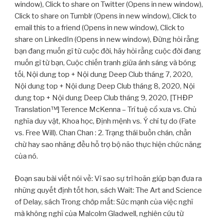
window), Click to share on Twitter (Opens in new window),
Click to share on Tumblr (Opens in new window), Click to
email this to a friend (Opens in new window), Click to
share on LinkedIn (Opens in new window), Đừng hỏi rằng
bạn đang muốn gì từ cuộc đời, hãy hỏi rằng cuộc đời đang
muốn gì từ bạn, Cuộc chiến tranh giữa ánh sáng và bóng
tối, Nội dung top + Nội dung Deep Club tháng 7, 2020,
Nội dung top + Nội dung Deep Club tháng 8, 2020, Nội
dung top + Nội dung Deep Club tháng 9, 2020, [THĐP
Translation™] Terence McKenna – Trí tuệ cổ xưa vs. Chủ
nghĩa duy vật, Khoa học, Định mệnh vs. Ý chí tự do (Fate
vs. Free Will). Chan Chan : 2. Trạng thái buồn chán, chần
chừ hay sao nhãng đều hỗ trợ bộ não thực hiện chức năng
của nó.
Đoạn sau bài viết nói về: Vì sao sự trì hoãn giúp bạn đưa ra
những quyết định tốt hơn, sách Wait: The Art and Science
of Delay, sách Trong chớp mắt: Sức mạnh của việc nghĩ
mà không nghĩ của Malcolm Gladwell, nghiên cứu từ