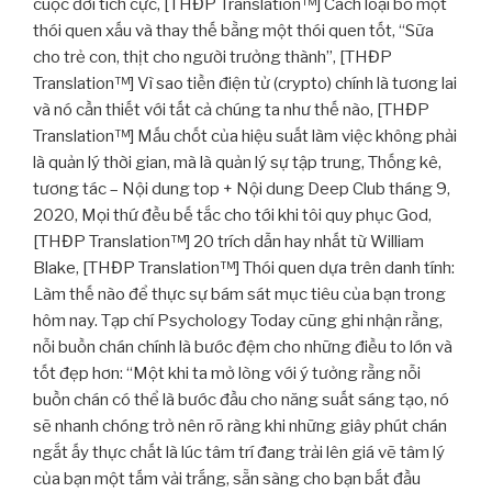
cuộc đời tích cực, [THĐP Translation™] Cách loại bỏ một
thói quen xấu và thay thế bằng một thói quen tốt, “Sữa
cho trẻ con, thịt cho người trưởng thành”, [THĐP
Translation™] Vì sao tiền điện tử (crypto) chính là tương lai
và nó cần thiết với tất cả chúng ta như thế nào, [THĐP
Translation™] Mấu chốt của hiệu suất làm việc không phải
là quản lý thời gian, mà là quản lý sự tập trung, Thống kê,
tương tác – Nội dung top + Nội dung Deep Club tháng 9,
2020, Mọi thứ đều bế tắc cho tới khi tôi quy phục God,
[THĐP Translation™] 20 trích dẫn hay nhất từ William
Blake, [THĐP Translation™] Thói quen dựa trên danh tính:
Làm thế nào để thực sự bám sát mục tiêu của bạn trong
hôm nay. Tạp chí Psychology Today cũng ghi nhận rằng,
nỗi buồn chán chính là bước đệm cho những điều to lớn và
tốt đẹp hơn: “Một khi ta mở lòng với ý tưởng rằng nỗi
buồn chán có thể là bước đầu cho năng suất sáng tạo, nó
sẽ nhanh chóng trở nên rõ ràng khi những giây phút chán
ngắt ấy thực chất là lúc tâm trí đang trải lên giá vẽ tâm lý
của bạn một tấm vải trắng, sẵn sàng cho bạn bắt đầu