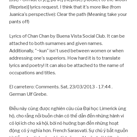
(Reprise)] lyrics request. I think that it's more like (from
Juanica's perspective): Clear the path (Meaning take your
pants off)
Lyrics of Chan Chan by Buena Vista Social Club. It can be
attached to both surnames and given names.
Additionally, "~kun" isn't used between women or when
addressing one's superiors. How hard it is to translate
lyrics and poetry! It can also be attached to the name of
occupations and titles.
El carretero: Comments. Sat, 23/03/2013 - 17:44 .
German Ulf Grebe.
Điều này cũng được nghiên cứu của Đại học Limerick ủng
hộ, cho rằng nỗi buồn chán có thể dẫn đến những hành vi
có lợi ích cho xã hội, bởi nó hướng bạn đến những hoạt
động có ý nghĩa hơn. French Sarasvati. Sự chú ý bắt nguồn