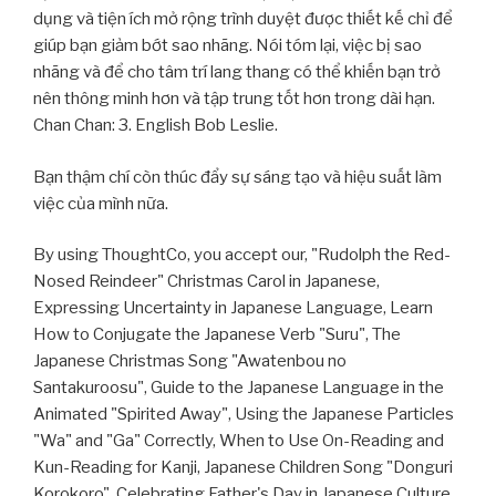
dụng và tiện ích mở rộng trình duyệt được thiết kế chỉ để
giúp bạn giảm bớt sao nhãng. Nói tóm lại, việc bị sao
nhãng và để cho tâm trí lang thang có thể khiến bạn trở
nên thông minh hơn và tập trung tốt hơn trong dài hạn.
Chan Chan: 3. English Bob Leslie.
Bạn thậm chí còn thúc đẩy sự sáng tạo và hiệu suất làm
việc của mình nữa.
By using ThoughtCo, you accept our, "Rudolph the Red-
Nosed Reindeer" Christmas Carol in Japanese,
Expressing Uncertainty in Japanese Language, Learn
How to Conjugate the Japanese Verb "Suru", The
Japanese Christmas Song "Awatenbou no
Santakuroosu", Guide to the Japanese Language in the
Animated "Spirited Away", Using the Japanese Particles
"Wa" and "Ga" Correctly, When to Use On-Reading and
Kun-Reading for Kanji, Japanese Children Song "Donguri
Korokoro", Celebrating Father's Day in Japanese Culture,