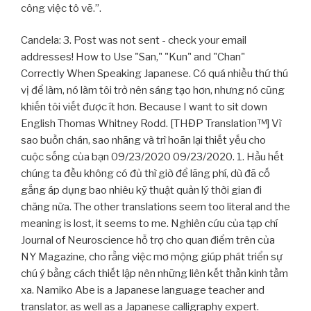
công việc tô vẽ.”.
Candela: 3. Post was not sent - check your email
addresses! How to Use "San," "Kun" and "Chan"
Correctly When Speaking Japanese. Có quá nhiều thứ thú
vị để làm, nó làm tôi trở nên sáng tạo hơn, nhưng nó cũng
khiến tôi viết được ít hơn. Because I want to sit down
English Thomas Whitney Rodd. [THĐP Translation™] Vì
sao buồn chán, sao nhãng và trì hoãn lại thiết yếu cho
cuộc sống của bạn 09/23/2020 09/23/2020. 1. Hầu hết
chúng ta đều không có đủ thì giờ để lãng phí, dù đã cố
gắng áp dụng bao nhiêu kỹ thuật quản lý thời gian đi
chăng nữa. The other translations seem too literal and the
meaning is lost, it seems to me. Nghiên cứu của tạp chí
Journal of Neuroscience hỗ trợ cho quan điểm trên của
NY Magazine, cho rằng việc mơ mộng giúp phát triển sự
chú ý bằng cách thiết lập nên những liên kết thần kinh tầm
xa. Namiko Abe is a Japanese language teacher and
translator, as well as a Japanese calligraphy expert.