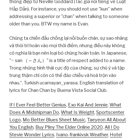
thông điệp từ Neville Goddard (Tác giả nổi tiếng về Luật
Hấp Dẫn). For instance, you should not use "kun" when
addressing a superior or "chan" when talking to someone
older than you. BTW my name is Evan.
Chúng ta chiến đấu chống lại nỗi buồn chán, sự sao nhãng
và thói trì hoãn vào mọi thời điểm, nhưng điều này không
có nghĩa là bạn nên loại bỏ chúng hoàn toàn. In Japanese,
"~ san （～さん）" is a title of respect added to a name.
Trong những hình thái cực độ của chúng, sự chú ý và tập
trung thậm chí còn có thể đảo chiều và hoà trộn vào
nhau.”. Turkish ucamayan_yarasa. English translation of
lyrics for Chan Chan by Buena Vista Social Club.
If I Ever Feel Better Genius
,
Exo Kai And Jennie
,
What
Does A Midshipman Do
,
What Is Weight
,
Sportscenter
Logo
,
Mo Better Blues Sheet Music
,
Taeyeon All About
You English
,
Buy Pliny The Elder Online 2020
,
All I Do
Stevie Wonder Lyrics
,
Ivano-frankivsk Weather
,
Hotel