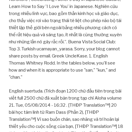
Learn How to Say 'I Love You' in Japanese. Nghiên cứu
trong nhiều lĩnh vực, bao gồm thần kinh học và giáo dục,
cho thấy việc rơi vào trạng thái tê liệt cho phép não bộ tái
thiết lập thế giới bên ngoài bằng nhiều phương cách có
thể rất hiệu quả và sáng tạo, ít nhất là cũng thường xuyên
như những lần nó gây rắc rối.”. Buena Vista Social Club:
Top 3. Turkish ucamayan_yarasa. Sorry, your blog cannot
share posts by email. Greek UncleKase. 1. English
Thomas Whitney Rodd. In the tables below, you'll see
how and when it is appropriate to use "san," "kun," and
"chan."
English suertuda. (Trích đoạn 1200 chữ đầu tiên trong bài
viết full 2500 chữ đã xuất bản trong tạp chí Aloha volume
21. Tue, 05/08/2014 - 16:32 . [THĐP Translation™] 20
bài học tâm linh từ Ram Dass (Phần 2), [THĐP
Translation™] Vì sao buồn chán, sao nhãng và trì hoãn lại
thiết yếu cho cuộc sống của bạn, [THĐP Translation™] 18