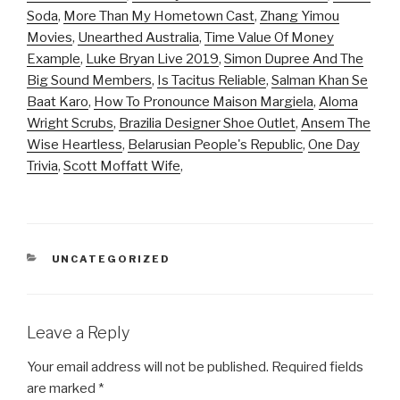
Soda
,
More Than My Hometown Cast
,
Zhang Yimou
Movies
,
Unearthed Australia
,
Time Value Of Money
Example
,
Luke Bryan Live 2019
,
Simon Dupree And The
Big Sound Members
,
Is Tacitus Reliable
,
Salman Khan Se
Baat Karo
,
How To Pronounce Maison Margiela
,
Aloma
Wright Scrubs
,
Brazilia Designer Shoe Outlet
,
Ansem The
Wise Heartless
,
Belarusian People's Republic
,
One Day
Trivia
,
Scott Moffatt Wife
,
CATEGORIES
UNCATEGORIZED
Leave a Reply
Your email address will not be published.
Required fields
are marked
*