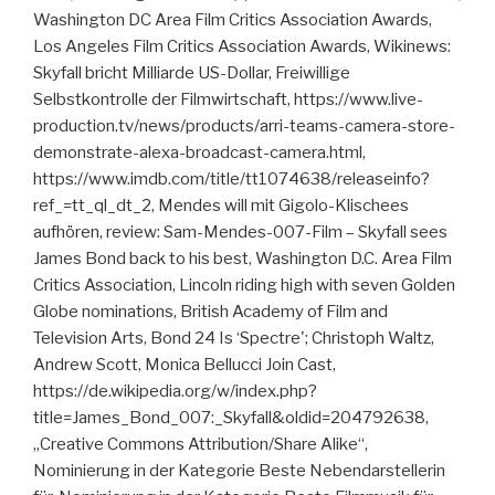
Washington DC Area Film Critics Association Awards,
Los Angeles Film Critics Association Awards, Wikinews:
Skyfall bricht Milliarde US-Dollar, Freiwillige
Selbstkontrolle der Filmwirtschaft, https://www.live-
production.tv/news/products/arri-teams-camera-store-
demonstrate-alexa-broadcast-camera.html,
https://www.imdb.com/title/tt1074638/releaseinfo?
ref_=tt_ql_dt_2, Mendes will mit Gigolo-Klischees
aufhören, review: Sam-Mendes-007-Film – Skyfall sees
James Bond back to his best, Washington D.C. Area Film
Critics Association, Lincoln riding high with seven Golden
Globe nominations, British Academy of Film and
Television Arts, Bond 24 Is ‘Spectre'; Christoph Waltz,
Andrew Scott, Monica Bellucci Join Cast,
https://de.wikipedia.org/w/index.php?
title=James_Bond_007:_Skyfall&oldid=204792638,
„Creative Commons Attribution/Share Alike“,
Nominierung in der Kategorie Beste Nebendarstellerin