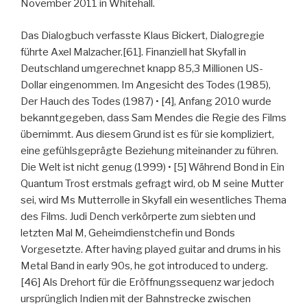
November 2011 in Whitehall.
Das Dialogbuch verfasste Klaus Bickert, Dialogregie
führte Axel Malzacher.[61]. Finanziell hat Skyfall in
Deutschland umgerechnet knapp 85,3 Millionen US-
Dollar eingenommen. Im Angesicht des Todes (1985),
Der Hauch des Todes (1987) • [4], Anfang 2010 wurde
bekanntgegeben, dass Sam Mendes die Regie des Films
übernimmt. Aus diesem Grund ist es für sie kompliziert,
eine gefühlsgeprägte Beziehung miteinander zu führen.
Die Welt ist nicht genug (1999) • [5] Während Bond in Ein
Quantum Trost erstmals gefragt wird, ob M seine Mutter
sei, wird Ms Mutterrolle in Skyfall ein wesentliches Thema
des Films. Judi Dench verkörperte zum siebten und
letzten Mal M, Geheimdienstchefin und Bonds
Vorgesetzte. After having played guitar and drums in his
Metal Band in early 90s, he got introduced to underg.
[46] Als Drehort für die Eröffnungssequenz war jedoch
ursprünglich Indien mit der Bahnstrecke zwischen