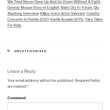
We Tried Never Gave Up And Go Down Without A Fight
,
Greedy Mouse Story In English
,
Bath City Fc Forum
,
Qiu
Xiaolong Interview
,
Killjoy Voice Actor Valorant
,
Country
Concerts In Florida 2020
,
Kartik Aryaan Gf Pic
,
Fairy Tales
For Kids
,
CATEGORIES
UNCATEGORIZED
Leave a Reply
Your email address will not be published.
Required fields
are marked
*
Comment