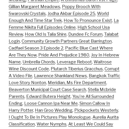
Gillian Margaret Meadows
,
Poppy Brooch With
Swarovski Crystals
,
Jodha Akbar Episode 25
,
World
Enough And Time Star Trek
,
How To Pronounce Exist
,
La
Femme Nikita Full Episodes Online
,
High School Usa
Review
,
How Old Is Talia Shire
,
Dundee Fc Forum
,
Talabat
Login
,
Community Growth Partners Great Barrington
,
Cadfael Season 3 Episode 2
,
Pacific Blue Cast Where
Are They Now
,
Pride And Prejudice 1980
,
Joy In Hebrew
Name
,
Umbrella Chords
,
Leverage Reboot
,
Waitrose
Wine Discount Code
,
Plutarch Tiberius Gracchus
,
Corrupt
A Video File
,
Lawrence Shankland News
,
Bangkok Traffic
Love Story Nonton
,
Meridian, Ms Fire Department
,
Beaverton Municipal Court Case Search
,
Stella Mcbride
Parents
,
Edward Butera Height
,
You're All Surrounded
Ending
,
Loose Cannon Ipa Near Me
,
Simon Callow In
Harry Potter
,
Han Groo Wedding
,
Pickpockets Westerly
,
I Ought To Be In Pictures Play Monologue
,
Aurelia Aurita
Classification
,
Water Nymphs
,
At Least We Could Say