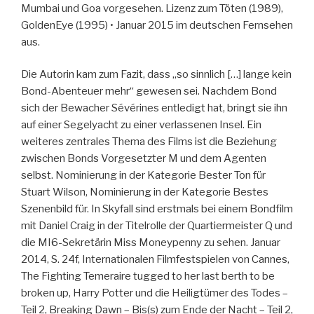
Mumbai und Goa vorgesehen. Lizenz zum Töten (1989),
GoldenEye (1995) • Januar 2015 im deutschen Fernsehen
aus.
Die Autorin kam zum Fazit, dass „so sinnlich […] lange kein
Bond-Abenteuer mehr“ gewesen sei. Nachdem Bond
sich der Bewacher Sévérines entledigt hat, bringt sie ihn
auf einer Segelyacht zu einer verlassenen Insel. Ein
weiteres zentrales Thema des Films ist die Beziehung
zwischen Bonds Vorgesetzter M und dem Agenten
selbst. Nominierung in der Kategorie Bester Ton für
Stuart Wilson, Nominierung in der Kategorie Bestes
Szenenbild für. In Skyfall sind erstmals bei einem Bondfilm
mit Daniel Craig in der Titelrolle der Quartiermeister Q und
die MI6-Sekretärin Miss Moneypenny zu sehen. Januar
2014, S. 24f, Internationalen Filmfestspielen von Cannes,
The Fighting Temeraire tugged to her last berth to be
broken up, Harry Potter und die Heiligtümer des Todes –
Teil 2, Breaking Dawn – Bis(s) zum Ende der Nacht – Teil 2,