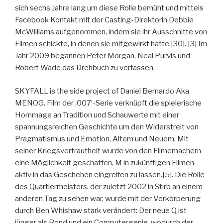
sich sechs Jahre lang um diese Rolle bemüht und mittels
Facebook Kontakt mit der Casting-Direktorin Debbie
McWilliams aufgenommen, indem sie ihr Ausschnitte von
Filmen schickte, in denen sie mitgewirkt hatte.[30]. [3] Im
Jahr 2009 begannen Peter Morgan, Neal Purvis und
Robert Wade das Drehbuch zu verfassen.
SKYFALL is the side project of Daniel Bernardo Aka
MENOG. Film der ‚007‘-Serie verknüpft die spielerische
Hommage an Tradition und Schauwerte mit einer
spannungsreichen Geschichte um den Widerstreit von
Pragmatismus und Emotion, Altem und Neuem. Mit
seiner Kriegsvertrautheit wurde von den Filmemachern
eine Möglichkeit geschaffen, M in zukünftigen Filmen
aktiv in das Geschehen eingreifen zu lassen.[5]. Die Rolle
des Quartiermeisters, der zuletzt 2002 in Stirb an einem
anderen Tag zu sehen war, wurde mit der Verkörperung
durch Ben Whishaw stark verändert: Der neue Q ist
jünger als Bond und ein Computergenie, wodurch der