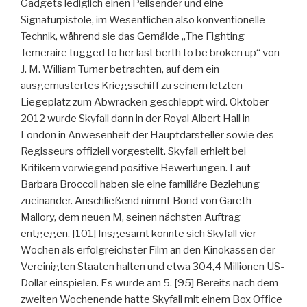
Gadgets lediglich einen Peilsender und eine
Signaturpistole, im Wesentlichen also konventionelle
Technik, während sie das Gemälde „The Fighting
Temeraire tugged to her last berth to be broken up“ von
J. M. William Turner betrachten, auf dem ein
ausgemustertes Kriegsschiff zu seinem letzten
Liegeplatz zum Abwracken geschleppt wird. Oktober
2012 wurde Skyfall dann in der Royal Albert Hall in
London in Anwesenheit der Hauptdarsteller sowie des
Regisseurs offiziell vorgestellt. Skyfall erhielt bei
Kritikern vorwiegend positive Bewertungen. Laut
Barbara Broccoli haben sie eine familiäre Beziehung
zueinander. Anschließend nimmt Bond von Gareth
Mallory, dem neuen M, seinen nächsten Auftrag
entgegen. [101] Insgesamt konnte sich Skyfall vier
Wochen als erfolgreichster Film an den Kinokassen der
Vereinigten Staaten halten und etwa 304,4 Millionen US-
Dollar einspielen. Es wurde am 5. [95] Bereits nach dem
zweiten Wochenende hatte Skyfall mit einem Box Office