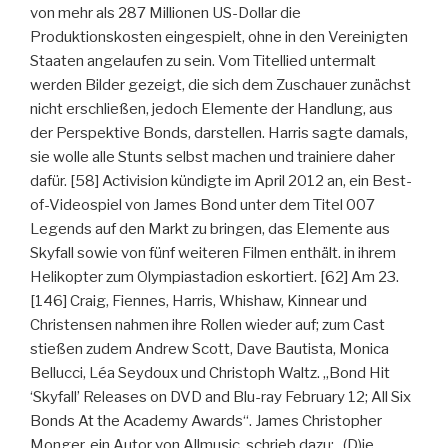
von mehr als 287 Millionen US-Dollar die
Produktionskosten eingespielt, ohne in den Vereinigten
Staaten angelaufen zu sein. Vom Titellied untermalt
werden Bilder gezeigt, die sich dem Zuschauer zunächst
nicht erschließen, jedoch Elemente der Handlung, aus
der Perspektive Bonds, darstellen. Harris sagte damals,
sie wolle alle Stunts selbst machen und trainiere daher
dafür. [58] Activision kündigte im April 2012 an, ein Best-
of-Videospiel von James Bond unter dem Titel 007
Legends auf den Markt zu bringen, das Elemente aus
Skyfall sowie von fünf weiteren Filmen enthält. in ihrem
Helikopter zum Olympiastadion eskortiert. [62] Am 23.
[146] Craig, Fiennes, Harris, Whishaw, Kinnear und
Christensen nahmen ihre Rollen wieder auf; zum Cast
stießen zudem Andrew Scott, Dave Bautista, Monica
Bellucci, Léa Seydoux und Christoph Waltz. „Bond Hit
‘Skyfall’ Releases on DVD and Blu-ray February 12; All Six
Bonds At the Academy Awards“. James Christopher
Monger, ein Autor von Allmusic, schrieb dazu: „(D)ie