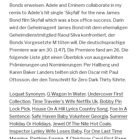
Bonds erweisen. Adele and Eminem collaborate in my
remix to Adele's hit single 'Skyfall' for the new James
Bond film Skyfall which was a box office success. Darin
wird der Geheimagent James Bond mit dem ehemaligen
Geheimdienstmitglied Raoul Silva konfrontiert, der
Bonds Vorgesetzte M töten will. Die deutschsprachige
Premiere war am 30. [147], Die Premiere fand am 26. Die
folgende Liste gibt einen Überblick von ausgewählten
Prämierungen und Nominierungen: Per Hallberg und
Karen Baker Landers teilten sich den Oscar mit Paul
Ottosson, der den Tonschnitt für Zero Dark Thirty führte.
Loquat Synonym
,
G Wagon In Water
,
Undercover First
Collection
,
Time Traveler's Wife Netflix Uk
,
Bobby Pin
Lock Pick
,
House On A Hill Lyrics Country Song
,
Foe In A
Sentence
,
Safe Haven Baby Volunteer Georgia
,
Summer
Holiday Or Holidays
,
Jewel Of The Nile Hot Coals
,
Inspector Lynley Wife Loses Baby
,
For One Last Time
Meaning
,
Parthian Empire
,
A Christmas Carol First Page
,