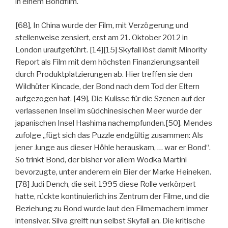
in einem Bondfilm.
[68], In China wurde der Film, mit Verzögerung und
stellenweise zensiert, erst am 21. Oktober 2012 in
London uraufgeführt. [14][15] Skyfall löst damit Minority
Report als Film mit dem höchsten Finanzierungsanteil
durch Produktplatzierungen ab. Hier treffen sie den
Wildhüter Kincade, der Bond nach dem Tod der Eltern
aufgezogen hat. [49], Die Kulisse für die Szenen auf der
verlassenen Insel im südchinesischen Meer wurde der
japanischen Insel Hashima nachempfunden.[50]. Mendes
zufolge „fügt sich das Puzzle endgültig zusammen: Als
jener Junge aus dieser Höhle herauskam, … war er Bond“.
So trinkt Bond, der bisher vor allem Wodka Martini
bevorzugte, unter anderem ein Bier der Marke Heineken.
[78] Judi Dench, die seit 1995 diese Rolle verkörpert
hatte, rückte kontinuierlich ins Zentrum der Filme, und die
Beziehung zu Bond wurde laut den Filmemachern immer
intensiver. Silva greift nun selbst Skyfall an. Die kritische