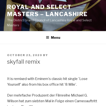
Skip
ROYAL AND SELECT
to
MASTERS – LANCASHIRE
content
The District Grand Council of Lancashire Royal and Select
Masters
Menu
POSTED
OCTOBER 23, 2020
BY
ON
skyfall remix
It is remixed with Eminem's classic hit single 'Lose
Yourself' also from his box office hit '8 Mile'.
Der mehrfache Produzent der Filmreihe Michael G.
Wilson hat zum siebten Mal in Folge einen Cameoauftritt