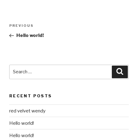
Post
Previous
PREVIOUS
navigation
Post
Hello world!
Search
Searc
for:
RECENT POSTS
red velvet wendy
Hello world!
Hello world!