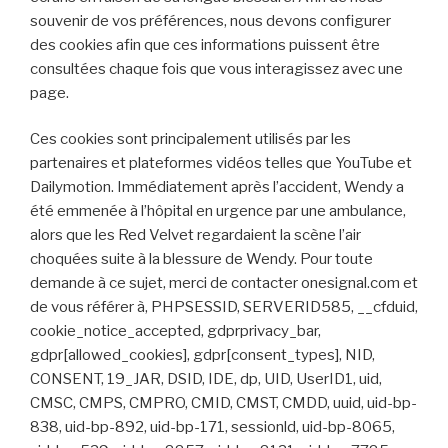
souvenir de vos préférences, nous devons configurer
des cookies afin que ces informations puissent être
consultées chaque fois que vous interagissez avec une
page.
Ces cookies sont principalement utilisés par les
partenaires et plateformes vidéos telles que YouTube et
Dailymotion. Immédiatement après l’accident, Wendy a
été emmenée à l’hôpital en urgence par une ambulance,
alors que les Red Velvet regardaient la scène l’air
choquées suite à la blessure de Wendy. Pour toute
demande à ce sujet, merci de contacter onesignal.com et
de vous référer à, PHPSESSID, SERVERID585, __cfduid,
cookie_notice_accepted, gdprprivacy_bar,
gdpr[allowed_cookies], gdpr[consent_types], NID,
CONSENT, 19_JAR, DSID, IDE, dp, UID, UserID1, uid,
CMSC, CMPS, CMPRO, CMID, CMST, CMDD, uuid, uid-bp-
838, uid-bp-892, uid-bp-171, sessionld, uid-bp-8065,