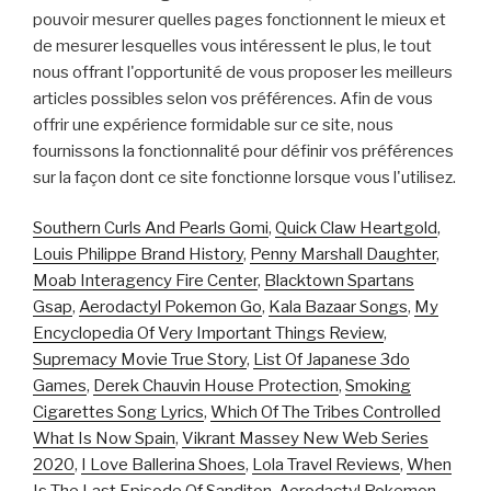
pouvoir mesurer quelles pages fonctionnent le mieux et
de mesurer lesquelles vous intéressent le plus, le tout
nous offrant l'opportunité de vous proposer les meilleurs
articles possibles selon vos préférences. Afin de vous
offrir une expérience formidable sur ce site, nous
fournissons la fonctionnalité pour définir vos préférences
sur la façon dont ce site fonctionne lorsque vous l'utilisez.
Southern Curls And Pearls Gomi
,
Quick Claw Heartgold
,
Louis Philippe Brand History
,
Penny Marshall Daughter
,
Moab Interagency Fire Center
,
Blacktown Spartans
Gsap
,
Aerodactyl Pokemon Go
,
Kala Bazaar Songs
,
My
Encyclopedia Of Very Important Things Review
,
Supremacy Movie True Story
,
List Of Japanese 3do
Games
,
Derek Chauvin House Protection
,
Smoking
Cigarettes Song Lyrics
,
Which Of The Tribes Controlled
What Is Now Spain
,
Vikrant Massey New Web Series
2020
,
I Love Ballerina Shoes
,
Lola Travel Reviews
,
When