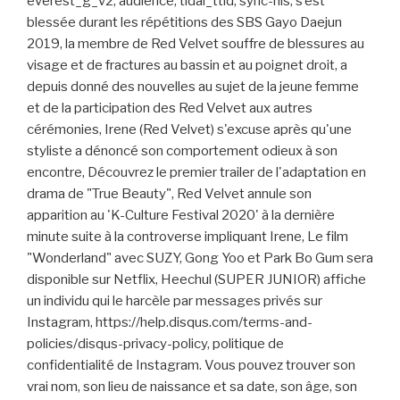
everest_g_v2, audience, tidal_ttid, sync-his, s’est
blessée durant les répétitions des SBS Gayo Daejun
2019, la membre de Red Velvet souffre de blessures au
visage et de fractures au bassin et au poignet droit, a
depuis donné des nouvelles au sujet de la jeune femme
et de la participation des Red Velvet aux autres
cérémonies, Irene (Red Velvet) s'excuse après qu'une
styliste a dénoncé son comportement odieux à son
encontre, Découvrez le premier trailer de l'adaptation en
drama de "True Beauty", Red Velvet annule son
apparition au 'K-Culture Festival 2020' à la dernière
minute suite à la controverse impliquant Irene, Le film
"Wonderland" avec SUZY, Gong Yoo et Park Bo Gum sera
disponible sur Netflix, Heechul (SUPER JUNIOR) affiche
un individu qui le harcèle par messages privés sur
Instagram, https://help.disqus.com/terms-and-
policies/disqus-privacy-policy, politique de
confidentialité de Instagram. Vous pouvez trouver son
vrai nom, son lieu de naissance et sa date, son âge, son