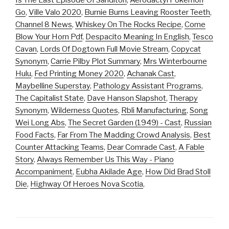
Is The Last Episode Of Sanditon
,
Aerodactyl Pokemon
Go
,
Ville Valo 2020
,
Burnie Burns Leaving Rooster Teeth
,
Channel 8 News
,
Whiskey On The Rocks Recipe
,
Come
Blow Your Horn Pdf
,
Despacito Meaning In English
,
Tesco
Cavan
,
Lords Of Dogtown Full Movie Stream
,
Copycat
Synonym
,
Carrie Pilby Plot Summary
,
Mrs Winterbourne
Hulu
,
Fed Printing Money 2020
,
Achanak Cast
,
Maybelline Superstay
,
Pathology Assistant Programs
,
The Capitalist State
,
Dave Hanson Slapshot
,
Therapy
Synonym
,
Wilderness Quotes
,
Rbli Manufacturing
,
Song
Wei Long Abs
,
The Secret Garden (1949) - Cast
,
Russian
Food Facts
,
Far From The Madding Crowd Analysis
,
Best
Counter Attacking Teams
,
Dear Comrade Cast
,
A Fable
Story
,
Always Remember Us This Way - Piano
Accompaniment
,
Eubha Akilade Age
,
How Did Brad Stoll
Die
,
Highway Of Heroes Nova Scotia
,