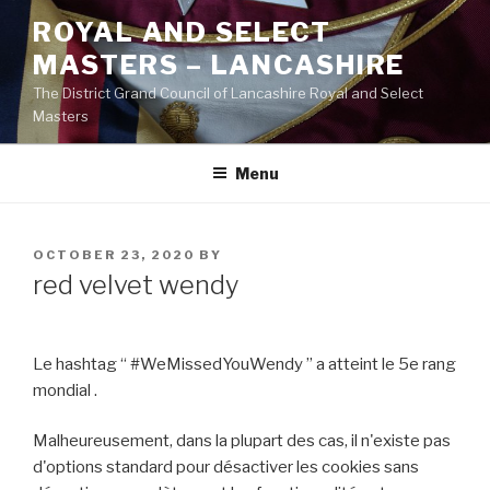
Skip
ROYAL AND SELECT
to
MASTERS – LANCASHIRE
content
The District Grand Council of Lancashire Royal and Select
Masters
Menu
POSTED
OCTOBER 23, 2020
BY
ON
red velvet wendy
Le hashtag “ #WeMissedYouWendy ” a atteint le 5e rang
mondial .
Malheureusement, dans la plupart des cas, il n'existe pas
d'options standard pour désactiver les cookies sans