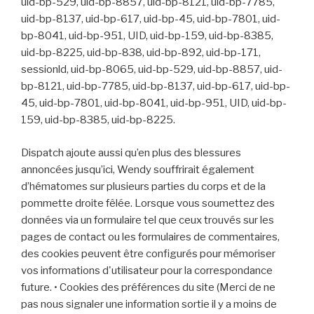
uid-bp-529, uid-bp-8857, uid-bp-8121, uid-bp-7785,
uid-bp-8137, uid-bp-617, uid-bp-45, uid-bp-7801, uid-
bp-8041, uid-bp-951, UID, uid-bp-159, uid-bp-8385,
uid-bp-8225, uid-bp-838, uid-bp-892, uid-bp-171,
sessionld, uid-bp-8065, uid-bp-529, uid-bp-8857, uid-
bp-8121, uid-bp-7785, uid-bp-8137, uid-bp-617, uid-bp-
45, uid-bp-7801, uid-bp-8041, uid-bp-951, UID, uid-bp-
159, uid-bp-8385, uid-bp-8225.
Dispatch ajoute aussi qu’en plus des blessures
annoncées jusqu’ici, Wendy souffrirait également
d’hématomes sur plusieurs parties du corps et de la
pommette droite fêlée. Lorsque vous soumettez des
données via un formulaire tel que ceux trouvés sur les
pages de contact ou les formulaires de commentaires,
des cookies peuvent être configurés pour mémoriser
vos informations d'utilisateur pour la correspondance
future. • Cookies des préférences du site (Merci de ne
pas nous signaler une information sortie il y a moins de