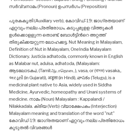
സര്‍വ്വനാമം (Pronoun) ഉപസര്‍ഗം (Preposition)
പൂരകകൃതി (Auxiliary verb), കോവിഡ്-19: ജാഗ്രതയാണ്
ഏറ്റവും നല്ല പ്രതിരോധം, കടുപ്പമുളള വിത്തുകള്‍
ഉള്‍ക്കൊളളുന്ന തൊണ്ട്, ബോള്‍ട്ടിന്‍റെ അറ്റത്ത്
തിരുകിക്കയറ്റുന്ന ലോഹക്കട്ട. Nut Meaning in Malayalam,
Definition of Nut in Malayalam, OneIndia Malayalam
Dictionary. Justicia adhatoda, commonly known in English
as Malabar nut, adulsa, adhatoda, (Malayalam:
ആടലോടകം), (Tamil:ஆடாதொடை), vasa, or (বাসক) vasaka,,
અરડૂસી (in Gujarati), अडूसा (in Hindi), వాసకం (Telugu), is a
medicinal plant native to Asia, widely used in Siddha
Medicine, Ayurvedic, homeopathy and Unani systems of
medicine. നാമം (Noun) Malayalam : Kappalandi /
Nilakkadala. ക്രിയ (Verb) വ്യാക്ഷേപകം (Interjection)
Malayalam meaning and translation of the word "nut"
കോവിഡ്-19: ജാഗ്രതയാണ് ഏറ്റവും നല്ല പ്രതിരോധം
കൂടുതൽ വിവരങ്ങൾ