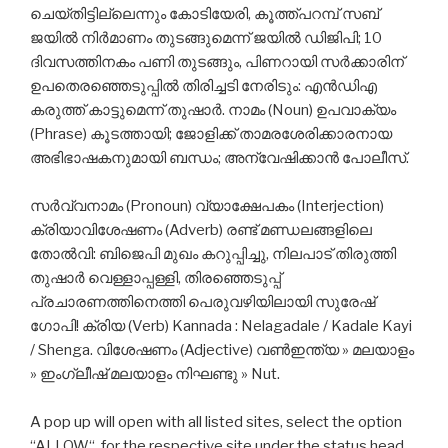
ചെയ്തിട്ടില്ലെന്നും കോടിയേരി, കൂത്ത്പറമ്പ് സബ്
ജയില്‍ നിര്‍മാണം തുടങ്ങുമെന്ന് ജയില്‍ ഡിജിപി; 10
ദിവസത്തിനകം പണി തുടങ്ങും, പിണറായി സര്‍ക്കാരിന്
ഉപതെരഞ്ഞെടുപ്പില്‍ തിരിച്ചടി നേരിടും: എൻഡിഎ
കരുത്ത് കാട്ടുമെന്ന് തുഷാർ. നാമം (Noun) ഉപവാക്യം
(Phrase) കൂടത്തായി; ജോളിക്ക് താമരശേരിക്കാരനായ
അഭിഭാഷകനുമായി ബന്ധം; അന്വേഷിക്കാന്‍ പോലീസ്.
സര്‍വ്വനാമം (Pronoun) വ്യാക്ഷേപകം (Interjection)
ക്രിയാവിശേഷണം (Adverb) രണ്ട് മണ്ഡലങ്ങളിലെ
തോല്‍വി: ബിജെപി മുഖം കറുപ്പിച്ചു, നിലപാട് തിരുത്തി
തുഷാര്‍ വെള്ളാപ്പള്ളി, തിരഞ്ഞെടുപ്പ്
പ്രചാരണത്തിനെത്തി പെരുവഴിയിലായി സുരേഷ്
ഗോപി! ക്രിയ (Verb) Kannada : Nelagadale / Kadale Kayi
/ Shenga. വിശേഷണം (Adjective) വണ്‍ഇന്ത്യ » മലയാളം
» ഇംഗ്ലീഷ് മലയാളം നിഘണ്ടു » Nut.
A pop up will open with all listed sites, select the option
“ALLOW“, for the respective site under the status head