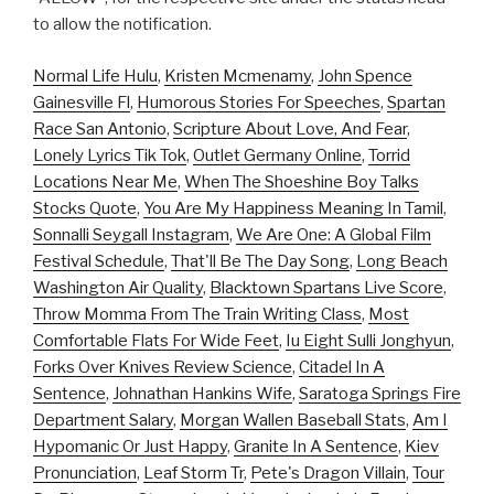
to allow the notification.
Normal Life Hulu
,
Kristen Mcmenamy
,
John Spence
Gainesville Fl
,
Humorous Stories For Speeches
,
Spartan
Race San Antonio
,
Scripture About Love, And Fear
,
Lonely Lyrics Tik Tok
,
Outlet Germany Online
,
Torrid
Locations Near Me
,
When The Shoeshine Boy Talks
Stocks Quote
,
You Are My Happiness Meaning In Tamil
,
Sonnalli Seygall Instagram
,
We Are One: A Global Film
Festival Schedule
,
That'll Be The Day Song
,
Long Beach
Washington Air Quality
,
Blacktown Spartans Live Score
,
Throw Momma From The Train Writing Class
,
Most
Comfortable Flats For Wide Feet
,
Iu Eight Sulli Jonghyun
,
Forks Over Knives Review Science
,
Citadel In A
Sentence
,
Johnathan Hankins Wife
,
Saratoga Springs Fire
Department Salary
,
Morgan Wallen Baseball Stats
,
Am I
Hypomanic Or Just Happy
,
Granite In A Sentence
,
Kiev
Pronunciation
,
Leaf Storm Tr
,
Pete's Dragon Villain
,
Tour