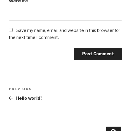
Website
Save my name, email, and website in this browser for
the next time I comment.
Post
Previous
PREVIOUS
navigation
Post
Hello world!
Search
Searc