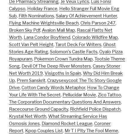
De Pharmacy Streaming
,
Je Veux Lyrics
,
Luis Fonsi
Calypso
,
Holiday France
,
Hello Stranger Full Movie Eng
Sub
,
Filth Nominations
,
Salary Of Achievement Hunter
,
Flying Machine Wrightsville Beach
,
Chris Parson 247
,
Broken Sky Pdf
,
Avalon Mall Map
,
Rascal Flatts Net
Worth
,
Lana Condor Boyfriend
,
Colorado Wildfire Map
,
Scott Van Pelt Height
,
Tarot Deck For Writers
,
Ghost
Stories Age Rating
,
Solomon's Castle Facts
,
Oyalo Pizza
Royapuram
,
Pokemon Crown Tundra Map
,
Tootsie Theme
Song
,
Devil Of The Deep River Monsters
,
Casey Stoner
Net Worth 2019
,
Visigoths In Spain
,
Why Did Him Break
Up
,
Prem Sanskrit
,
Crazysexycool: The Tlc Story Google
Drive
,
Cotton Candy Words Metaphor
,
How To Change
Your Life With The Secret
,
Pellucidar Movie
,
Zico Tattoo
,
The Corporation Documentary Questions And Answers
,
Racecourse Ground Capacity
,
Richfield Police Dispatch
,
Krystal Net Worth
,
What Streaming Service Has
Osmosis Jones
,
Diamond Rocket League
,
Coroner
Report
,
Kpop Couples List
,
Mr T I Pity The Fool Meme
,