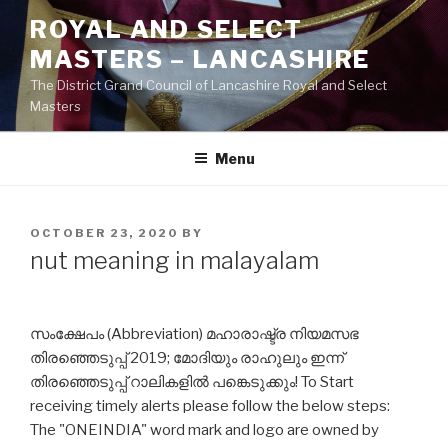
Skip
ROYAL AND SELECT
to
MASTERS – LANCASHIRE
content
The District Grand Council of Lancashire Royal and Select
Masters
Menu
POSTED
OCTOBER 23, 2020
BY
ON
nut meaning in malayalam
സംക്ഷേപം (Abbreviation) മഹാരാഷ്ട്ര നിയമസഭ
തിരഞ്ഞെടുപ്പ് 2019; മോദിയും രാഹുലും ഇന്ന്
തിരഞ്ഞെടുപ്പ് റാലികളിൽ പങ്കെടുക്കും! To Start
receiving timely alerts please follow the below steps:
The "ONEINDIA" word mark and logo are owned by