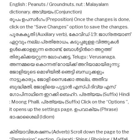
English : Peanuts / Groundnuts. nut : Malayalam
dictionary. അവ്യയം (Conjunction)
രൂപം ഉപസര്‍ഗം (Preposition) Once the changes is done,
click on the “Save Changes” option to save the changes.
പൂരകകൃതി (Auxiliary verb), കോവിഡ്-19: ജാഗ്രതയാണ്
ഏറ്റവും നല്ല പ്രതിരോധം, കടുപ്പമുളള വിത്തുകള്‍
ഉള്‍ക്കൊളളുന്ന തൊണ്ട്, ബോള്‍ട്ടിന്‍റെ അറ്റത്ത്
തിരുകിക്കയറ്റുന്ന ലോഹക്കട്ട. Telugu : Verusanaga.
അന്നമ്മയെ കൊന്നത് റോയിക്ക് അറിയാമായിരുന്നു;
ജോളിയുടെ മൊഴിയില്‍ ഞെട്ടി ബന്ധുക്കളും
നാട്ടുകാരും, ജോളി സൈക്കോ അല്ല, അതീവ
ബുദ്ധിമതി, ജോളിയെ പൂട്ടാൻ എസ്പി ദിവ്യ എസ്
ഗോപിനാഥിനെ ഇറക്കി ബെഹ്റ. പ്രത്യയം (Suffix) Hindi
: Moong Phalli. പ്രത്യയം (Suffix) Click on the “Options ”,
it opens up the settings page. ഉപവാക്യം (Phrase)
ഭാഷാശൈലി (Idiom)
ക്രിയാവിശേഷണം (Adverb) Scroll down the page to the
“Permission” section . Gujarati : Shing / Bhoising / Maffali.